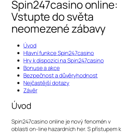
Spin247casino online:
Vstupte do světa
neomezené zábavy
Úvod
Hlavní funkce Spin247casino
Hry k dispozici na Spin247casino
Bonuse a akce
Bezpečnost a důvěryhodnost
Nejčastější dotazy
Závěr
Úvod
Spin247casino online je nový fenomén v
oblasti on-line hazardních her. S přístupem k