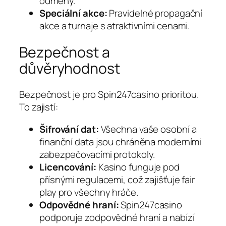
odměny.
Speciální akce:
Pravidelné propagační
akce a turnaje s atraktivními cenami.
Bezpečnost a
důvěryhodnost
Bezpečnost je pro Spin247casino prioritou.
To zajistí:
Šifrování dat:
Všechna vaše osobní a
finanční data jsou chráněna moderními
zabezpečovacími protokoly.
Licencování:
Kasino funguje pod
přísnými regulacemi, což zajišťuje fair
play pro všechny hráče.
Odpovědné hraní:
Spin247casino
podporuje zodpovědné hraní a nabízí