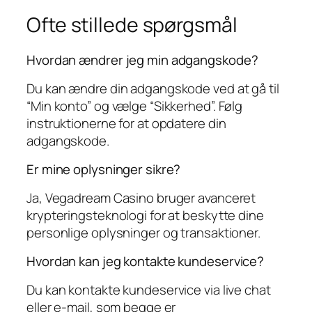
Ofte stillede spørgsmål
Hvordan ændrer jeg min adgangskode?
Du kan ændre din adgangskode ved at gå til
“Min konto” og vælge “Sikkerhed”. Følg
instruktionerne for at opdatere din
adgangskode.
Er mine oplysninger sikre?
Ja, Vegadream Casino bruger avanceret
krypteringsteknologi for at beskytte dine
personlige oplysninger og transaktioner.
Hvordan kan jeg kontakte kundeservice?
Du kan kontakte kundeservice via live chat
eller e-mail, som begge er