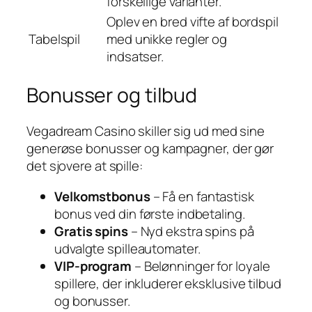
forskellige varianter.
Oplev en bred vifte af bordspil
Tabelspil
med unikke regler og
indsatser.
Bonusser og tilbud
Vegadream Casino skiller sig ud med sine
generøse bonusser og kampagner, der gør
det sjovere at spille:
Velkomstbonus
– Få en fantastisk
bonus ved din første indbetaling.
Gratis spins
– Nyd ekstra spins på
udvalgte spilleautomater.
VIP-program
– Belønninger for loyale
spillere, der inkluderer eksklusive tilbud
og bonusser.