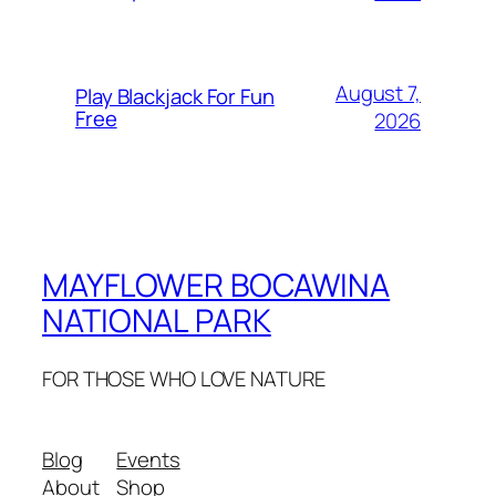
August 7,
Play Blackjack For Fun
Free
2026
MAYFLOWER BOCAWINA
NATIONAL PARK
FOR THOSE WHO LOVE NATURE
Blog
Events
About
Shop