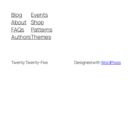
Blog
Events
About
Shop
FAQs
Patterns
Authors
Themes
Twenty Twenty-Five
Designed with
WordPress