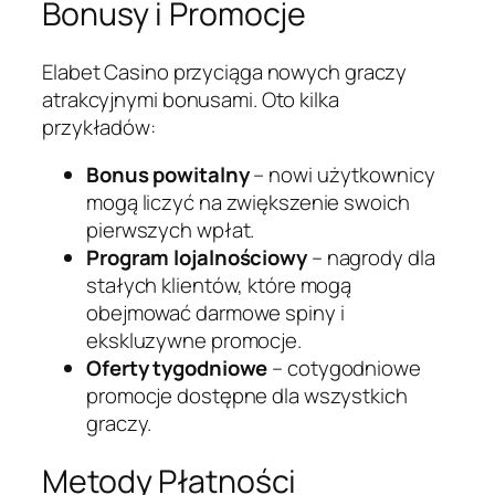
Bonusy i Promocje
Elabet Casino przyciąga nowych graczy
atrakcyjnymi bonusami. Oto kilka
przykładów:
Bonus powitalny
– nowi użytkownicy
mogą liczyć na zwiększenie swoich
pierwszych wpłat.
Program lojalnościowy
– nagrody dla
stałych klientów, które mogą
obejmować darmowe spiny i
ekskluzywne promocje.
Oferty tygodniowe
– cotygodniowe
promocje dostępne dla wszystkich
graczy.
Metody Płatności