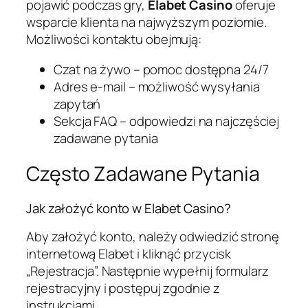
pojawić podczas gry,
Elabet Casino
oferuje
wsparcie klienta na najwyższym poziomie.
Możliwości kontaktu obejmują:
Czat na żywo – pomoc dostępna 24/7
Adres e-mail – możliwość wysyłania
zapytań
Sekcja FAQ – odpowiedzi na najczęściej
zadawane pytania
Często Zadawane Pytania
Jak założyć konto w Elabet Casino?
Aby założyć konto, należy odwiedzić stronę
internetową Elabet i kliknąć przycisk
„Rejestracja”. Następnie wypełnij formularz
rejestracyjny i postępuj zgodnie z
instrukcjami.