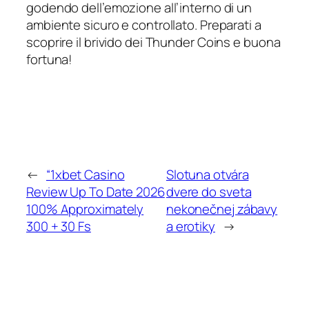
godendo dell’emozione all’interno di un
ambiente sicuro e controllato. Preparati a
scoprire il brivido dei Thunder Coins e buona
fortuna!
←
“1xbet Casino
Slotuna otvára
Review Up To Date 2026
dvere do sveta
100% Approximately
nekonečnej zábavy
300 + 30 Fs
a erotiky
→