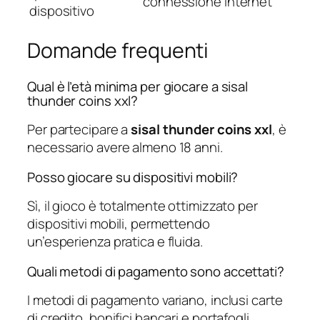
connessione internet
dispositivo
Domande frequenti
Qual è l’età minima per giocare a sisal
thunder coins xxl?
Per partecipare a
sisal thunder coins xxl
, è
necessario avere almeno 18 anni.
Posso giocare su dispositivi mobili?
Sì, il gioco è totalmente ottimizzato per
dispositivi mobili, permettendo
un’esperienza pratica e fluida.
Quali metodi di pagamento sono accettati?
I metodi di pagamento variano, inclusi carte
di credito, bonifici bancari e portafogli