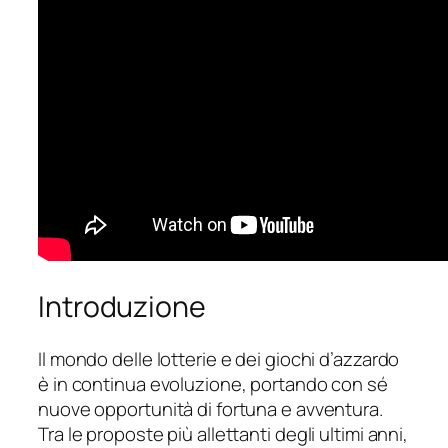
Introduzione
Il mondo delle lotterie e dei giochi d’azzardo
è in continua evoluzione, portando con sé
nuove opportunità di fortuna e avventura.
Tra le proposte più allettanti degli ultimi anni,