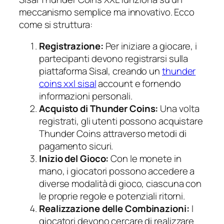
meccanismo semplice ma innovativo. Ecco
come si struttura:
Registrazione:
Per iniziare a giocare, i
partecipanti devono registrarsi sulla
piattaforma Sisal, creando un
thunder
coins xxl sisal
account e fornendo
informazioni personali.
Acquisto di Thunder Coins:
Una volta
registrati, gli utenti possono acquistare
Thunder Coins attraverso metodi di
pagamento sicuri.
Inizio del Gioco:
Con le monete in
mano, i giocatori possono accedere a
diverse modalità di gioco, ciascuna con
le proprie regole e potenziali ritorni.
Realizzazione delle Combinazioni:
I
giocatori devono cercare di realizzare