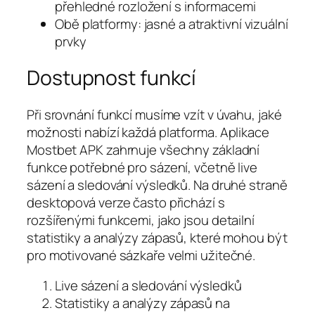
přehledné rozložení s informacemi
Obě platformy: jasné a atraktivní vizuální
prvky
Dostupnost funkcí
Při srovnání funkcí musíme vzít v úvahu, jaké
možnosti nabízí každá platforma. Aplikace
Mostbet APK zahrnuje všechny základní
funkce potřebné pro sázení, včetně live
sázení a sledování výsledků. Na druhé straně
desktopová verze často přichází s
rozšířenými funkcemi, jako jsou detailní
statistiky a analýzy zápasů, které mohou být
pro motivované sázkaře velmi užitečné.
Live sázení a sledování výsledků
Statistiky a analýzy zápasů na