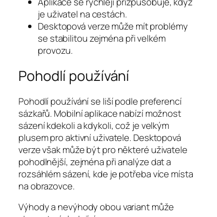
Aplikace se rychleji přizpůsobuje, když
je uživatel na cestách.
Desktopová verze může mít problémy
se stabilitou zejména při velkém
provozu.
Pohodlí používání
Pohodlí používání se liší podle preferencí
sázkařů. Mobilní aplikace nabízí možnost
sázení kdekoli a kdykoli, což je velkým
plusem pro aktivní uživatele. Desktopová
verze však může být pro některé uživatele
pohodlnější, zejména při analýze dat a
rozsáhlém sázení, kde je potřeba více místa
na obrazovce.
Výhody a nevýhody obou variant může