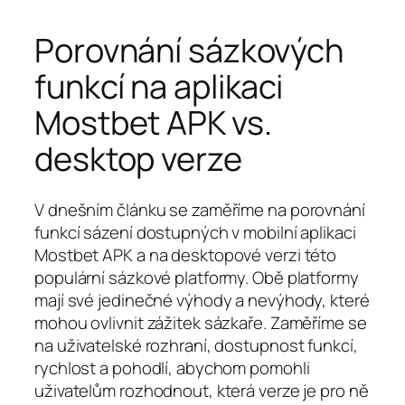
Porovnání sázkových
funkcí na aplikaci
Mostbet APK vs.
desktop verze
V dnešním článku se zaměříme na porovnání
funkcí sázení dostupných v mobilní aplikaci
Mostbet APK a na desktopové verzi této
populární sázkové platformy. Obě platformy
mají své jedinečné výhody a nevýhody, které
mohou ovlivnit zážitek sázkaře. Zaměříme se
na uživatelské rozhraní, dostupnost funkcí,
rychlost a pohodlí, abychom pomohli
uživatelům rozhodnout, která verze je pro ně