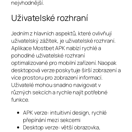
nejvhodnější.
Uživatelské rozhraní
Jedním z hlavních aspektů, které ovlivňují
uživatelský zážitek, je uživatelské rozhraní.
Aplikace Mostbet APK nabízí rychlé a
pohodlné uživatelské rozhraní
optimalizované pro mobilní zařízení. Naopak
desktopová verze poskytuje širší zobrazení a
více prostoru pro zobrazení informací.
Uživatelé mohou snadno navigovat v
různých sekcích a rychle najít potřebné
funkce.
APK verze: intuitivní design, rychlé
přepínání mezi sekcemi
Desktop verze: větší obrazovka,