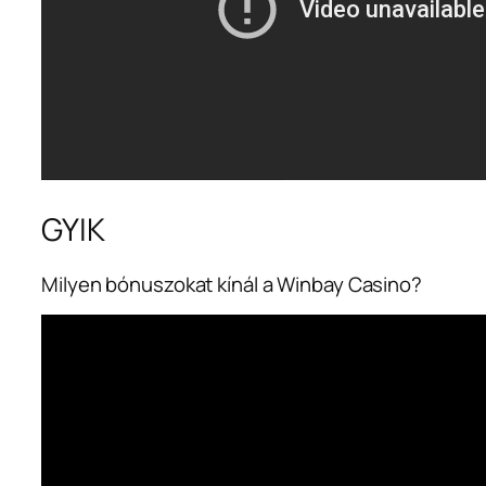
GYIK
Milyen bónuszokat kínál a Winbay Casino?