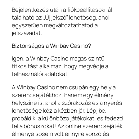
Bejelentkezés után a fiókbeállításoknál
található az „Új jelszó” lehetőség, ahol
egyszerűen megváltoztathatod a
jelszavadat.
Biztonságos a Winbay Casino?
Igen, a Winbay Casino magas szintű
titkosítást alkalmaz, hogy megvédje a
felhasználói adatokat.
A Winbay Casino nem csupán egy hely a
szerencsejátékhoz, hanem egy élmény
helyszíne is, ahol a szórakozás és a nyerés
lehetősége kéz a kézben jár. Lépj be,
próbáld ki a különböző játékokat, és fedezd
fel a bónuszokat! Az online szerencsejáték
élménye sosem volt ennyire vonzó és