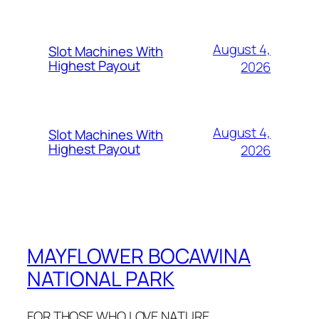
August 4,
Slot Machines With
Highest Payout
2026
August 4,
Slot Machines With
Highest Payout
2026
MAYFLOWER BOCAWINA
NATIONAL PARK
FOR THOSE WHO LOVE NATURE