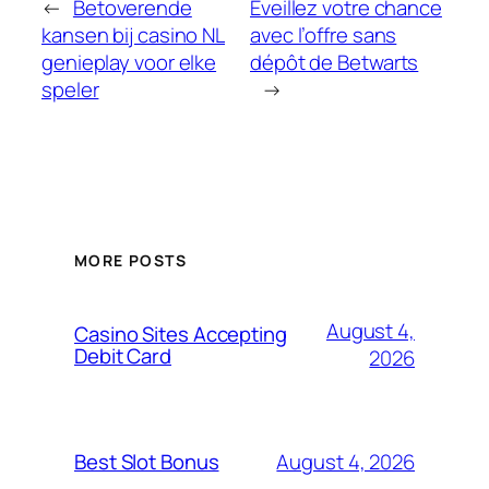
←
Betoverende
Éveillez votre chance
kansen bij casino NL
avec l’offre sans
genieplay voor elke
dépôt de Betwarts
speler
→
MORE POSTS
August 4,
Casino Sites Accepting
Debit Card
2026
August 4, 2026
Best Slot Bonus