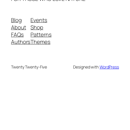
Blog
Events
About
Shop
FAQs
Patterns
Authors
Themes
Twenty Twenty-Five
Designed with
WordPress