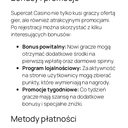
Supercat Casino nie tylko kusi graczy ofertą
gier, ale również atrakcyjnymi promocjami.
Po rejestracji można skorzystać z kilku
interesujących bonusów:
Bonus powitalny:
Nowi gracze mogą
otrzymać dodatkowe środki na
pierwszą wpłatę oraz darmowe spinny.
Program lojalnościowy:
Za aktywność
na stronie użytkownicy mogą zbierać
punkty, które wymieniają na nagrody.
Promocje tygodniowe:
Co tydzień
gracze mają szansę na dodatkowe
bonusy i specjalne zniżki.
Metody płatności