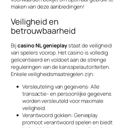
maken van deze aanbiedingen!
Veiligheid en
betrouwbaarheid
Bij
casino NL genieplay
staat de veiligheid
van spelers voorop. Het casino is volledig
gelicentieerd en voldoet aan de strenge
reguleringen van de kansspelautoriteiten.
Enkele veiligheidsmaatregelen zijn:
Versleuteling van gegevens: Alle
transactie- en persoonlijke gegevens
worden versleuteld voor maximale
veiligheid.
Verantwoord gokken: Genieplay
promoot verantwoord spelen en biedt