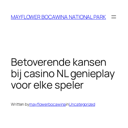
Skip
to
MAYFLOWER BOCAWINA NATIONAL PARK
content
Betoverende kansen
bij casino NL genieplay
voor elke speler
Written by
mayflowerbocawina
in
Uncategorized