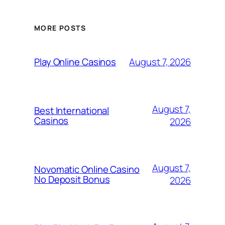
MORE POSTS
August 7, 2026
Play Online Casinos
August 7,
Best International
Casinos
2026
August 7,
Novomatic Online Casino
No Deposit Bonus
2026