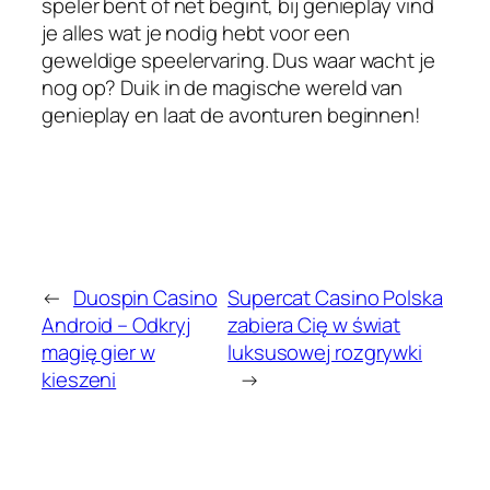
speler bent of net begint, bij genieplay vind
je alles wat je nodig hebt voor een
geweldige speelervaring. Dus waar wacht je
nog op? Duik in de magische wereld van
genieplay en laat de avonturen beginnen!
←
Duospin Casino
Supercat Casino Polska
Android – Odkryj
zabiera Cię w świat
magię gier w
luksusowej rozgrywki
kieszeni
→