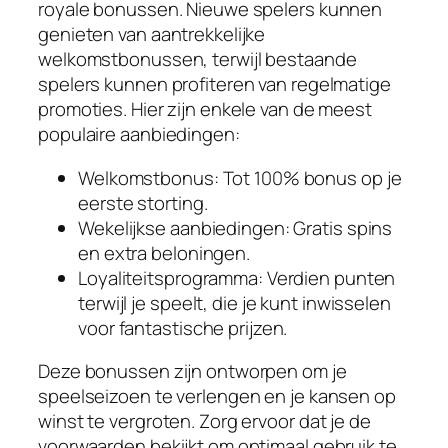
royale bonussen. Nieuwe spelers kunnen
genieten van aantrekkelijke
welkomstbonussen, terwijl bestaande
spelers kunnen profiteren van regelmatige
promoties. Hier zijn enkele van de meest
populaire aanbiedingen:
Welkomstbonus: Tot 100% bonus op je
eerste storting.
Wekelijkse aanbiedingen: Gratis spins
en extra beloningen.
Loyaliteitsprogramma: Verdien punten
terwijl je speelt, die je kunt inwisselen
voor fantastische prijzen.
Deze bonussen zijn ontworpen om je
speelseizoen te verlengen en je kansen op
winst te vergroten. Zorg ervoor dat je de
voorwaarden bekijkt om optimaal gebruik te