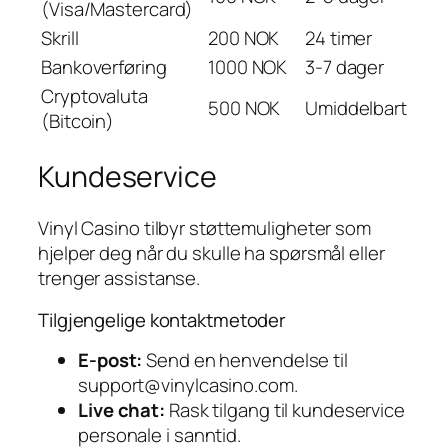
(Visa/Mastercard)
Skrill
200 NOK
24 timer
Bankoverføring
1000 NOK
3-7 dager
Cryptovaluta
500 NOK
Umiddelbart
(Bitcoin)
Kundeservice
Vinyl Casino tilbyr støttemuligheter som
hjelper deg når du skulle ha spørsmål eller
trenger assistanse.
Tilgjengelige kontaktmetoder
E-post:
Send en henvendelse til
support@vinylcasino.com.
Live chat:
Rask tilgang til kundeservice
personale i sanntid.