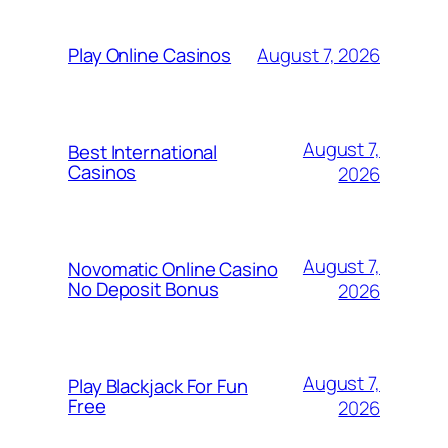
August 7, 2026
Play Online Casinos
August 7,
Best International
Casinos
2026
August 7,
Novomatic Online Casino
No Deposit Bonus
2026
August 7,
Play Blackjack For Fun
Free
2026