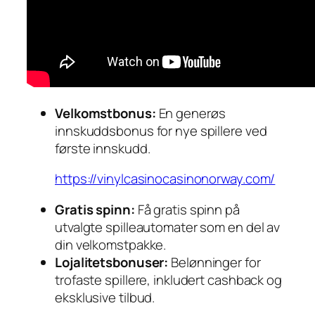
Velkomstbonus:
En generøs
innskuddsbonus for nye spillere ved
første innskudd.
https://vinylcasinocasinonorway.com/
Gratis spinn:
Få gratis spinn på
utvalgte spilleautomater som en del av
din velkomstpakke.
Lojalitetsbonuser:
Belønninger for
trofaste spillere, inkludert cashback og
eksklusive tilbud.