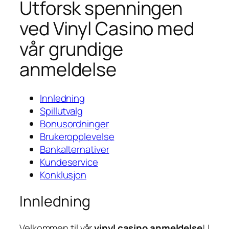
Utforsk spenningen
ved Vinyl Casino med
vår grundige
anmeldelse
Innledning
Spillutvalg
Bonusordninger
Brukeropplevelse
Bankalternativer
Kundeservice
Konklusjon
Innledning
Velkommen til vår
vinyl casino anmeldelse
! I