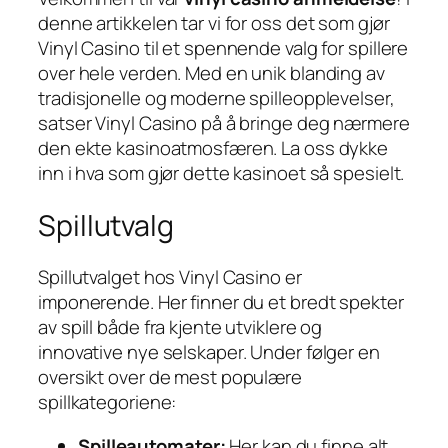
denne artikkelen tar vi for oss det som gjør
Vinyl Casino til et spennende valg for spillere
over hele verden. Med en unik blanding av
tradisjonelle og moderne spilleopplevelser,
satser Vinyl Casino på å bringe deg nærmere
den ekte kasinoatmosfæren. La oss dykke
inn i hva som gjør dette kasinoet så spesielt.
Spillutvalg
Spillutvalget hos Vinyl Casino er
imponerende. Her finner du et bredt spekter
av spill både fra kjente utviklere og
innovative nye selskaper. Under følger en
oversikt over de mest populære
spillkategoriene:
Spilleautomater:
Her kan du finne alt