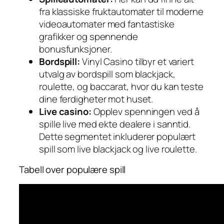
fra klassiske fruktautomater til moderne
videoautomater med fantastiske
grafikker og spennende
bonusfunksjoner.
Bordspill:
Vinyl Casino tilbyr et variert
utvalg av bordspill som blackjack,
roulette, og baccarat, hvor du kan teste
dine ferdigheter mot huset.
Live casino:
Opplev spenningen ved å
spille live med ekte dealere i sanntid.
Dette segmentet inkluderer populært
spill som live blackjack og live roulette.
Tabell over populære spill