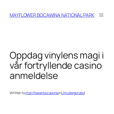
Skip
to
MAYFLOWER BOCAWINA NATIONAL PARK
content
Oppdag vinylens magi i
vår fortryllende casino
anmeldelse
Written by
mayflowerbocawina
in
Uncategorized