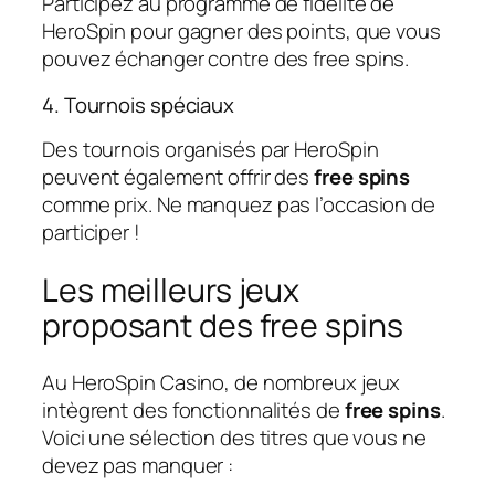
Participez au programme de fidélité de
HeroSpin pour gagner des points, que vous
pouvez échanger contre des
free spins
.
4. Tournois spéciaux
Des tournois organisés par HeroSpin
peuvent également offrir des
free spins
comme prix. Ne manquez pas l’occasion de
participer !
Les meilleurs jeux
proposant des free spins
Au HeroSpin Casino, de nombreux jeux
intègrent des fonctionnalités de
free spins
.
Voici une sélection des titres que vous ne
devez pas manquer :