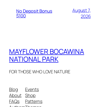
August 7,
No Deposit Bonus
$100
2026
MAYFLOWER BOCAWINA
NATIONAL PARK
FOR THOSE WHO LOVE NATURE
Blog
Events
About
Shop
FAQs
Patterns