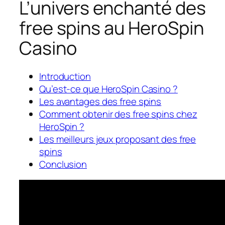
L’univers enchanté des
free spins au HeroSpin
Casino
Introduction
Qu’est-ce que HeroSpin Casino ?
Les avantages des free spins
Comment obtenir des free spins chez
HeroSpin ?
Les meilleurs jeux proposant des free
spins
Conclusion