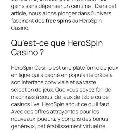
gains sans dépenser un centime ! Dans cet
article, nous allons plonger dans l’univers
fascinant des
free spins
au HeroSpin
Casino.
Qu’est-ce que HeroSpin
Casino ?
HeroSpin Casino est une plateforme de jeux
en ligne qui a gagné en popularité grâce à
son interface conviviale et sa vaste
sélection de jeux. Que vous soyez fan de
machines à sous, de jeux de table ou de
casinos live, HeroSpin a tout ce qu’il faut.
Avec des offres attrayantes pour les
nouveaux joueurs, y compris des bonus
généreux, cet établissement virtuel ne