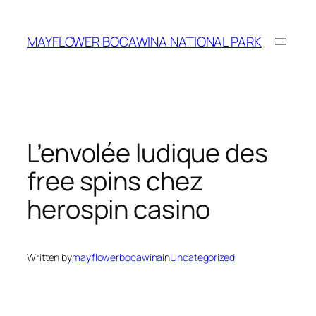
Skip
to
MAYFLOWER BOCAWINA NATIONAL PARK
content
L’envolée ludique des
free spins chez
herospin casino
Written by
mayflowerbocawina
in
Uncategorized