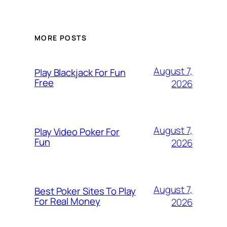
MORE POSTS
August 7,
Play Blackjack For Fun
Free
2026
August 7,
Play Video Poker For
Fun
2026
August 7,
Best Poker Sites To Play
For Real Money
2026