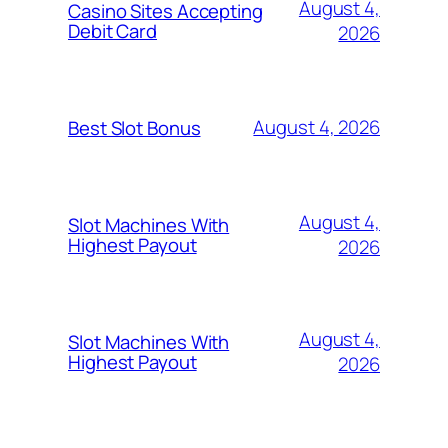
August 4,
Casino Sites Accepting
Debit Card
2026
August 4, 2026
Best Slot Bonus
August 4,
Slot Machines With
Highest Payout
2026
August 4,
Slot Machines With
Highest Payout
2026