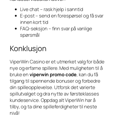
Live chat – rask hjelp i sanntid
E-post – send en forespørsel og få svar
innen kort tid
FAQ-seksjon – finn svar på vanlige
spørsmål
Konklusjon
ViperWin Casino er et utmerket valg for både
nye og erfarne spillere. Med muligheten til å
bruke en
viperwin promo code
, kan du få
tilgang til spennende bonuser og forbedre
din spilleopplevelse. Utforsk det varierte
spillutvalget og dra nytte av førsteklasses
kundeservice. Oppdag alt ViperWin har å
tilby, og ta dine spilleferdigheter til neste
nivå!