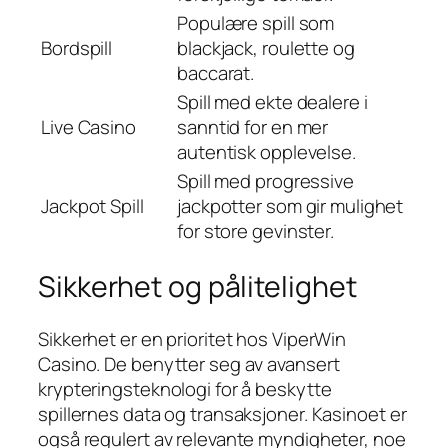
Populære spill som
Bordspill
blackjack, roulette og
baccarat.
Spill med ekte dealere i
Live Casino
sanntid for en mer
autentisk opplevelse.
Spill med progressive
Jackpot Spill
jackpotter som gir mulighet
for store gevinster.
Sikkerhet og pålitelighet
Sikkerhet er en prioritet hos ViperWin
Casino. De benytter seg av avansert
krypteringsteknologi for å beskytte
spillernes data og transaksjoner. Kasinoet er
også regulert av relevante myndigheter, noe