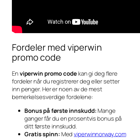
Fordeler med viperwin
promo code
En
viperwin promo code
kan gi deg flere
fordeler når du registrerer deg eller setter
inn penger. Her er noen av de mest
bemerkelsesverdige fordelene:
Bonus på første innskudd:
Mange
ganger får du en prosentvis bonus på
ditt første innskudd.
Gratis spinn:
Med
viperwinnorway.com