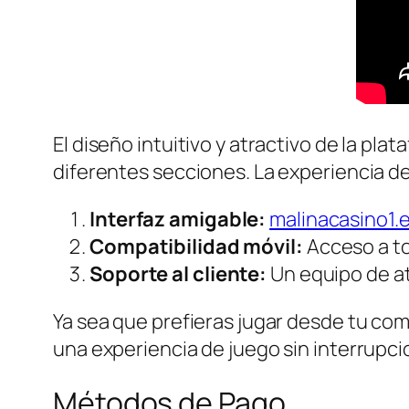
El diseño intuitivo y atractivo de la pla
diferentes secciones. La experiencia de
Interfaz amigable:
malinacasino1.
Compatibilidad móvil:
Acceso a to
Soporte al cliente:
Un equipo de at
Ya sea que prefieras jugar desde tu com
una experiencia de juego sin interrupci
Métodos de Pago