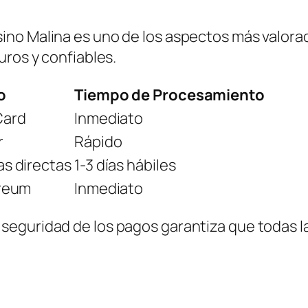
ino Malina
es uno de los aspectos más valora
uros y confiables.
o
Tiempo de Procesamiento
Card
Inmediato
r
Rápido
as directas
1-3 días hábiles
ereum
Inmediato
 seguridad de los pagos garantiza que todas