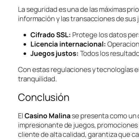
La seguridad es una de las máximas pri
información y las transacciones de sus
Cifrado SSL:
Protege los datos per
Licencia internacional:
Operacione
Juegos justos:
Todos los resultad
Con estas regulaciones y tecnologías en
tranquilidad.
Conclusión
El
Casino Malina
se presenta como un d
impresionante de juegos, promociones a
cliente de alta calidad, garantiza que 