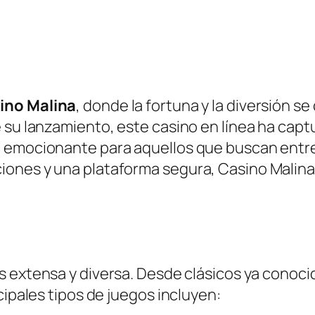
ino Malina
, donde la fortuna y la diversión 
 su lanzamiento, este casino en línea ha cap
o emocionante para aquellos que buscan entre
iones y una plataforma segura,
Casino Malina
 es extensa y diversa. Desde clásicos ya cono
cipales tipos de juegos incluyen: