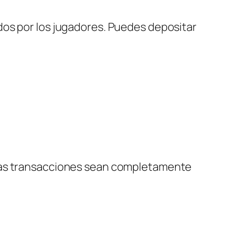
dos por los jugadores. Puedes depositar
 las transacciones sean completamente