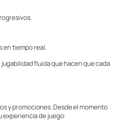
rogresivos.
s en tiempo real.
 jugabilidad fluida que hacen que cada
os y promociones. Desde el momento
u experiencia de juego: