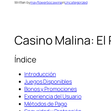
Written by
mayflowerbocawina
in
Uncategorized
Casino Malina: El
Índice
Introducción
Juegos Disponibles
Bonos y Promociones
Experiencia del Usuario
Métodos de Pago