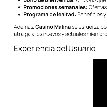
Bono de bienvenida:
Un bono que c
Promociones semanales:
Ofertas 
Programa de lealtad:
Beneficios y
Además,
Casino Malina
se esfuerza po
atraiga a los nuevos y actuales miembro
Experiencia del Usuario