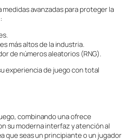
iza medidas avanzadas para proteger la
:
es.
 más altos de la industria.
dor de números aleatorios (RNG).
su experiencia de juego con total
 juego, combinando una ofrece
n su moderna interfaz y atención al
ea que seas un principiante o un jugador