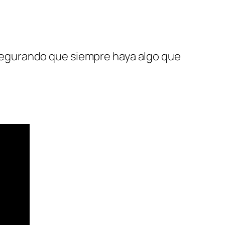
segurando que siempre haya algo que