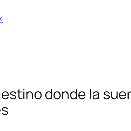
K
destino donde la sue
es