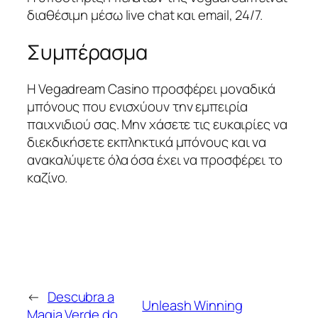
διαθέσιμη μέσω live chat και email, 24/7.
Συμπέρασμα
Η Vegadream Casino προσφέρει μοναδικά
μπόνους που ενισχύουν την εμπειρία
παιχνιδιού σας. Μην χάσετε τις ευκαιρίες να
διεκδικήσετε εκπληκτικά μπόνους και να
ανακαλύψετε όλα όσα έχει να προσφέρει το
καζίνο.
←
Descubra a
Unleash Winning
Magia Verde do