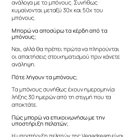
ανάλογα με το μπόνους. Συνήθως
κυμαίνονται μεταξύ 30x και 50x του
μπόνους.
Μπορώ να αποσύρω τα κέρδη από τα
μπόνους;
Ναι, αλλά θα πρέπει πρώτα να πληρούνται
οι απαιτήσεις στοιχηματισμού πριν κάνετε
ανάληψη.
Πότε λήγουν τα μπόνους;
Τα μπόνους συνήθως έχουν ημερομηνία
λήξης 30 ημερών από τη στιγμή που τα
αποκτάτε.
Πώς μπορώ να επικοινωνήσω με την
υποστήριξη πελατών;
Η υποστήριξη πελατών της Vegadream είναι