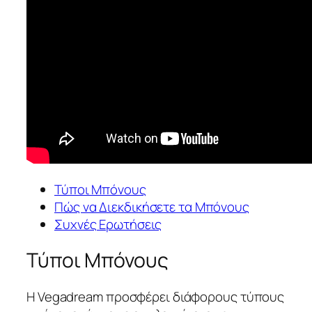
Τύποι Μπόνους
Πώς να Διεκδικήσετε τα Μπόνους
Συχνές Ερωτήσεις
Τύποι Μπόνους
Η Vegadream προσφέρει διάφορους τύπους