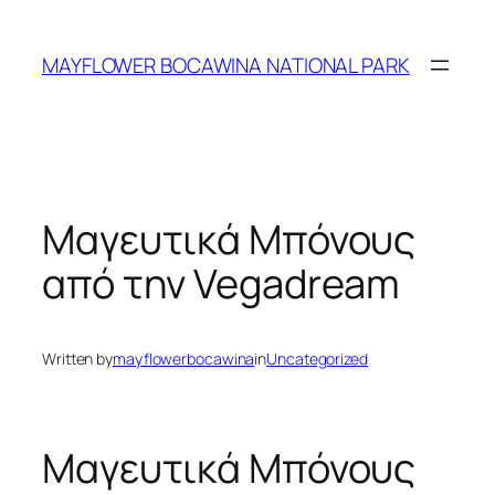
Skip
to
MAYFLOWER BOCAWINA NATIONAL PARK
content
Μαγευτικά Μπόνους
από την Vegadream
Written by
mayflowerbocawina
in
Uncategorized
Μαγευτικά Μπόνους