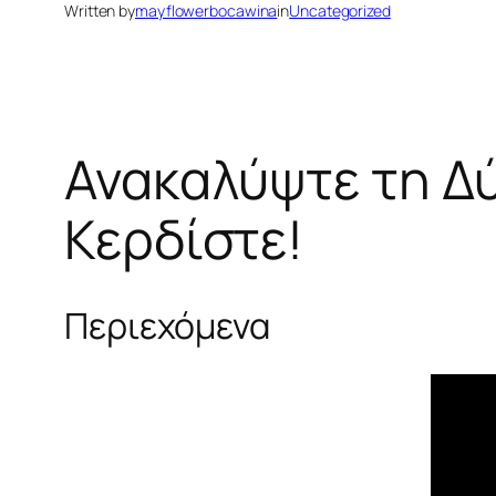
Written by
mayflowerbocawina
in
Uncategorized
Ανακαλύψτε τη Δύ
Κερδίστε!
Περιεχόμενα