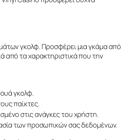
χημάτων γκολφ. Προσφέρει μια γκάμα από
κά από τα χαρακτηριστικά που την
νουά γκολφ.
ους παίκτες.
σμένο στις ανάγκες του χρήστη.
τασία των προσωπικών σας δεδομένων.