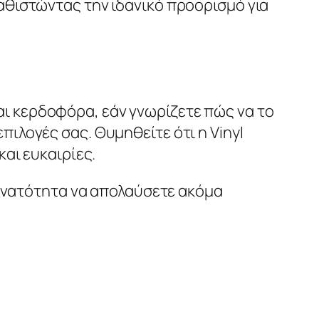
καθιστώντας την ιδανικό προορισμό για
αι κερδοφόρα, εάν γνωρίζετε πώς να το
πιλογές σας. Θυμηθείτε ότι η Vinyl
και ευκαιρίες.
 δυνατότητα να απολαύσετε ακόμα