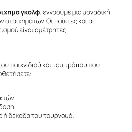
οιχημα γκολφ
, εννοούμε μία μοναδική
 στοιχημάτων. Οι παίκτες και οι
ισμού είναι αμέτρητες.
ου παιχνιδιού και του τρόπου που
οθετήσετε:
κτών.
όδοση.
α ή δέκαδα του τουρνουά.