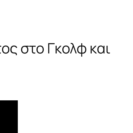
ος στο Γκολφ και