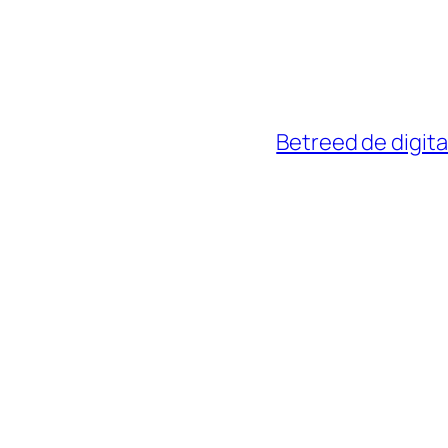
Betreed de digit