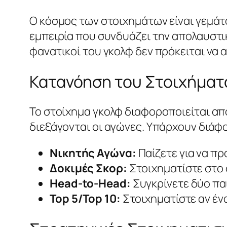
Ο κόσμος των στοιχημάτων είναι γεμάτ
εμπειρία που συνδυάζει την απολαυστικ
φανατικοί του γκολφ δεν πρόκειται να 
Κατανόηση του Στοιχήματ
Το στοίχημα γκολφ διαφοροποιείται απ
διεξάγονται οι αγώνες. Υπάρχουν διάφ
Νικητής Αγώνα:
Παίζετε για να πρ
Δοκιμές Σκορ:
Στοιχηματίστε στο 
Head-to-Head:
Συγκρίνετε δύο παί
Top 5/Top 10:
Στοιχηματίστε αν έν