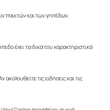
ων παικτών και των γηπέδων.
πεδο έχει τα δικά του χαρακτηριστικά
 ακολουθείτε τις ειδήσεις και τις
 Vinyl Casino προσφέρει συχνά