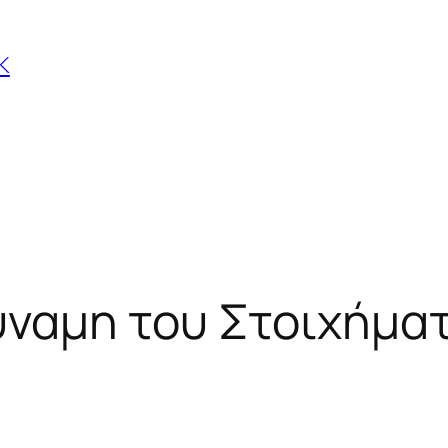
K
ναμη του Στοιχήματ