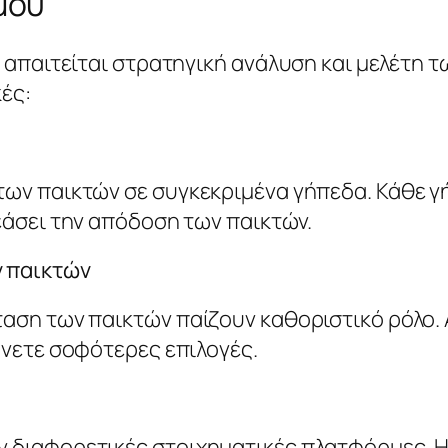
μού
, απαιτείται στρατηγική ανάλυση και μελέτη τ
ές:
των παικτών σε συγκεκριμένα γήπεδα. Κάθε γή
άσει την απόδοση των παικτών.
ν παικτών
αση των παικτών παίζουν καθοριστικό ρόλο. Αν
άνετε σοφότερες επιλογές.
 διαφορετικές στοιχηματικές πλατφόρμες. Η