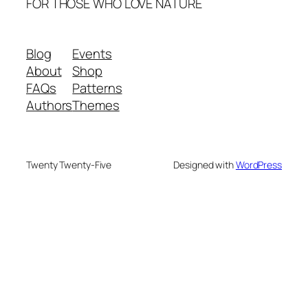
FOR THOSE WHO LOVE NATURE
Blog
Events
About
Shop
FAQs
Patterns
Authors
Themes
Twenty Twenty-Five
Designed with
WordPress