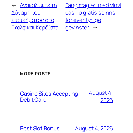
←
Ανακαλύψτε τη
Fang magien med vinyl
Δύναμη του
casino gratis spinns
Στοιχήματος στο
for eventyrlige
Γκολφ και Κερδίστε!
gevinster
→
MORE POSTS
August 4,
Casino Sites Accepting
Debit Card
2026
August 4, 2026
Best Slot Bonus