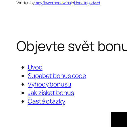
Written by
mayflowerbocawina
in
Uncategorized
Objevte svět bon
Úvod
Supabet bonus code
Výhody bonusu
Jak získat bonus
Časté otázky