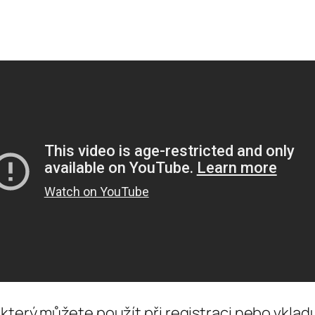
 který můžete použít při registraci nebo vkla