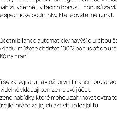
abízí, včetně uvítacích bonusů, bonusů za vkla
 specifické podmínky, které byste měli znát.
účetní bilance automaticky navýší o určitou čá
 vkladu, můžete obdržet 100% bonus až do urč
Kč na hraní.
 se zaregistrují a vloží první finanční prostřed
videlně vkládají peníze na svůj účet.
ené nabídky, které mohou zahrnovat extra to
ící hráče za jejich aktivitu a loajalitu.