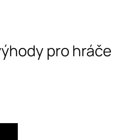
výhody pro hráče