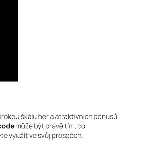
irokou škálu her a atraktivních bonusů
code
může být právě tím, co
te využít ve svůj prospěch.