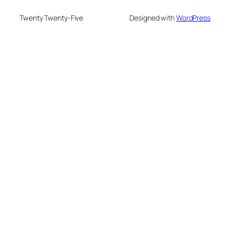
Twenty Twenty-Five
Designed with
WordPress