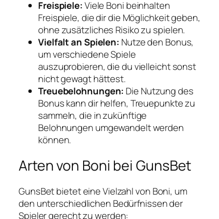
Freispiele:
Viele Boni beinhalten
Freispiele, die dir die Möglichkeit geben,
ohne zusätzliches Risiko zu spielen.
Vielfalt an Spielen:
Nutze den Bonus,
um verschiedene Spiele
auszuprobieren, die du vielleicht sonst
nicht gewagt hättest.
Treuebelohnungen:
Die Nutzung des
Bonus kann dir helfen, Treuepunkte zu
sammeln, die in zukünftige
Belohnungen umgewandelt werden
können.
Arten von Boni bei GunsBet
GunsBet bietet eine Vielzahl von Boni, um
den unterschiedlichen Bedürfnissen der
Spieler gerecht zu werden: