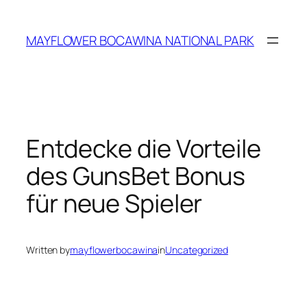
Skip
to
MAYFLOWER BOCAWINA NATIONAL PARK
content
Entdecke die Vorteile
des GunsBet Bonus
für neue Spieler
Written by
mayflowerbocawina
in
Uncategorized