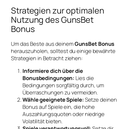
Strategien zur optimalen
Nutzung des GunsBet
Bonus
Um das Beste aus deinem
GunsBet Bonus
herauszuholen, solltest du einige bewährte
Strategien in Betracht ziehen:
Informiere dich über die
Bonusbedingungen:
Lies die
Bedingungen sorgfältig durch, um
Überraschungen zu vermeiden.
Wähle geeignete Spiele:
Setze deinen
Bonus auf Spiele ein, die hohe
Auszahlungsquoten oder niedrige
Volatilität bieten.
Spiele verantwortungsvoll:
Setze dir