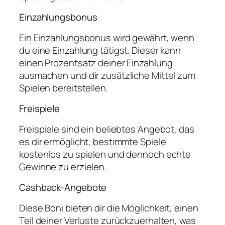
Einzahlungsbonus
Ein Einzahlungsbonus wird gewährt, wenn
du eine Einzahlung tätigst. Dieser kann
einen Prozentsatz deiner Einzahlung
ausmachen und dir zusätzliche Mittel zum
Spielen bereitstellen.
Freispiele
Freispiele sind ein beliebtes Angebot, das
es dir ermöglicht, bestimmte Spiele
kostenlos zu spielen und dennoch echte
Gewinne zu erzielen.
Cashback-Angebote
Diese Boni bieten dir die Möglichkeit, einen
Teil deiner Verluste zurückzuerhalten, was