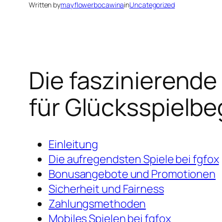
Written by
mayflowerbocawina
in
Uncategorized
Die faszinierende
für Glücksspielbe
Einleitung
Die aufregendsten Spiele bei fgfox
Bonusangebote und Promotionen
Sicherheit und Fairness
Zahlungsmethoden
Mobiles Spielen bei fgfox