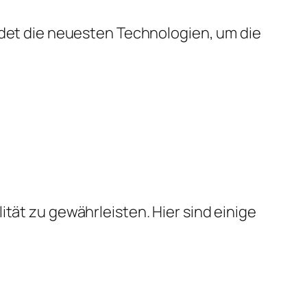
et die neuesten Technologien, um die
tät zu gewährleisten. Hier sind einige