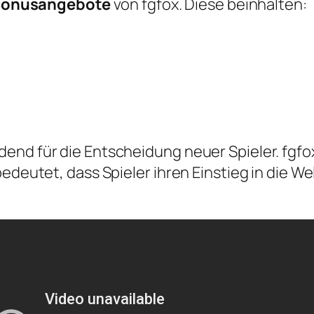
Bonusangebote
von fgfox. Diese beinhalten:
end für die Entscheidung neuer Spieler. fgfox
edeutet, dass Spieler ihren Einstieg in die We