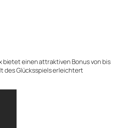
 bietet einen attraktiven Bonus von bis
lt des Glücksspiels erleichtert