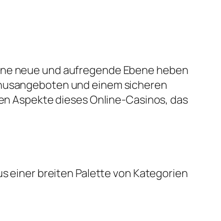
 eine neue und aufregende Ebene heben
Bonusangeboten und einem sicheren
nden Aspekte dieses Online-Casinos, das
us einer breiten Palette von Kategorien