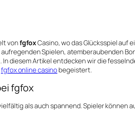
lt von
fgfox
Casino, wo das Glücksspiel auf
hl an aufregenden Spielen, atemberaubenden 
. In diesem Artikel entdecken wir die fessel
r
fgfox online casino
begeistert.
ei fgfox
vielfältig als auch spannend. Spieler können a