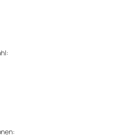
hl:
onen: