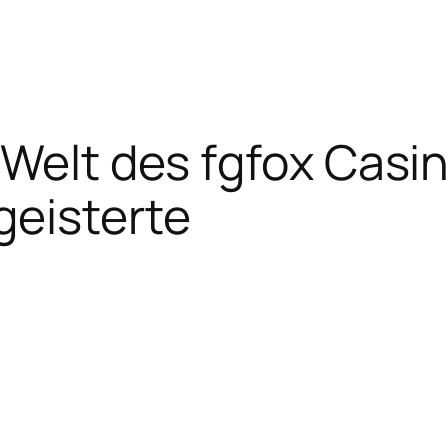
 Welt des fgfox Casi
geisterte