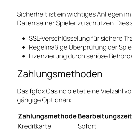
Sicherheit ist ein wichtiges Anliegen i
Daten seiner Spieler zu schützen. Dies s
SSL-Verschlüsselung für sichere T
Regelmäßige Überprüfung der Spie
Lizenzierung durch seriöse Behörd
Zahlungsmethoden
Das fgfox Casino bietet eine Vielzahl v
gängige Optionen:
Zahlungsmethode
Bearbeitungszei
Kreditkarte
Sofort