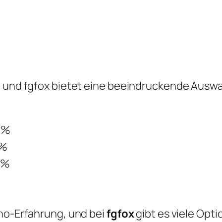
, und fgfox bietet eine beeindruckende Auswa
5%
2%
8%
ino-Erfahrung, und bei
fgfox
gibt es viele Opti