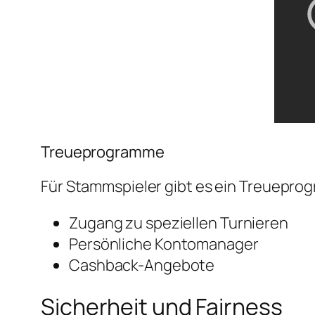
Treueprogramme
Für Stammspieler gibt es ein Treueprog
Zugang zu speziellen Turnieren
Persönliche Kontomanager
Cashback-Angebote
Sicherheit und Fairness