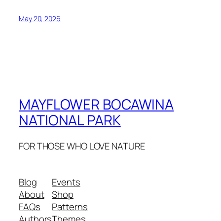
May 20, 2026
MAYFLOWER BOCAWINA
NATIONAL PARK
FOR THOSE WHO LOVE NATURE
Blog
Events
About
Shop
FAQs
Patterns
Authors
Themes