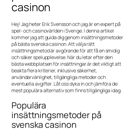
casinon
Hej! Jag heter Erik Svensson och jag är en expert på
spel- och casinovärlden i Sverige. I denna artikel
kommer jag att guida dig genom insättningsmetoder
på bästa svenska casinon. Att välja rätt
insättningsmetod är avgörande för att få en smidig
och säker spelupplevelse. När du letar efter den
bästa webbplatsen för insättningar är det viktigt att
beakta flera kriterier, inklusive säkerhet,
användarvänlighet, tillgängliga metoder och
eventuella avgifter. Låt oss dyka in och jämföra de
mest populära alternativ som finns tillgängliga idag.
Populära
insättningsmetoder på
svenska casinon