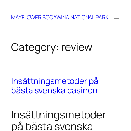
Skip
to
MAYFLOWER BOCAWINA NATIONAL PARK
content
Category:
review
Insättningsmetoder på
bästa svenska casinon
Insättningsmetoder
på bästa svenska