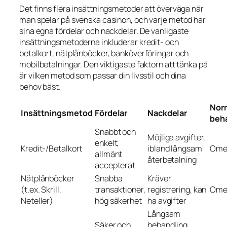
Det finns flera insättningsmetoder att överväga när
man spelar på svenska casinon, och varje metod har
sina egna fördelar och nackdelar. De vanligaste
insättningsmetoderna inkluderar kredit- och
betalkort, nätplånböcker, banköverföringar och
mobilbetalningar. Den viktigaste faktorn att tänka på
är vilken metod som passar din livsstil och dina
behov bäst.
Nor
Insättningsmetod
Fördelar
Nackdelar
beha
Snabbt och
Möjliga avgifter,
enkelt,
Kredit-/Betalkort
ibland långsam
Ome
allmänt
återbetalning
accepterat
Nätplånböcker
Snabba
Kräver
(t.ex. Skrill,
transaktioner,
registrering, kan
Ome
Neteller)
hög säkerhet
ha avgifter
Långsam
Säker och
behandling,