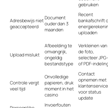
gebruiken
Recent
Document
Adresbewijs niet
bankafschrift o
ouder dan 3
geaccepteerd
energierekeni
maanden
uploaden
Afbeelding te
Verkleinen van
omvangrijk,
de foto,
Upload mislukt
ongeldig
selecteer JPG
bestandstype
of PDF-indelin
Contact
Onvolledige
opnemen met
Controle vergt
papieren, druk
klantenservice
veel tijd
moment in het
voor status
casino
update
Invoerfouten
Persoonlijke