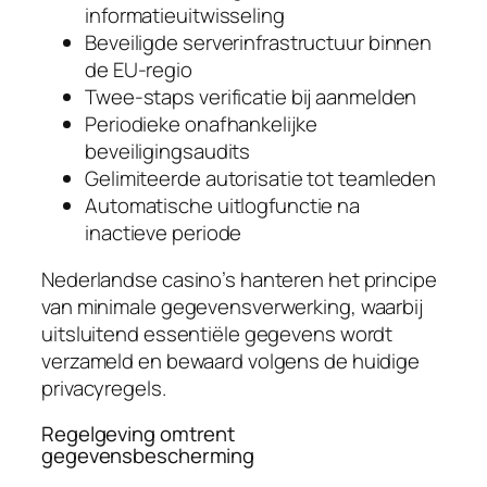
informatieuitwisseling
Beveiligde serverinfrastructuur binnen
de EU-regio
Twee-staps verificatie bij aanmelden
Periodieke onafhankelijke
beveiligingsaudits
Gelimiteerde autorisatie tot teamleden
Automatische uitlogfunctie na
inactieve periode
Nederlandse casino’s hanteren het principe
van minimale gegevensverwerking, waarbij
uitsluitend essentiële gegevens wordt
verzameld en bewaard volgens de huidige
privacyregels.
Regelgeving omtrent
gegevensbescherming