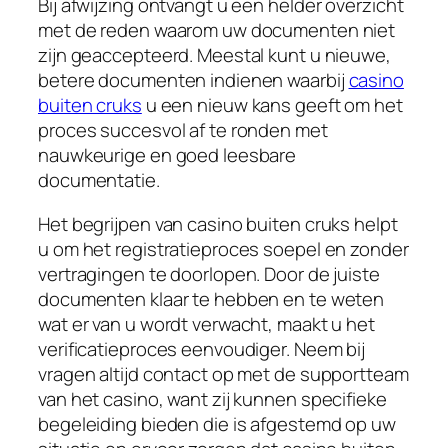
Bij afwijzing ontvangt u een helder overzicht
met de reden waarom uw documenten niet
zijn geaccepteerd. Meestal kunt u nieuwe,
betere documenten indienen waarbij
casino
buiten cruks
u een nieuw kans geeft om het
proces succesvol af te ronden met
nauwkeurige en goed leesbare
documentatie.
Het begrijpen van casino buiten cruks helpt
u om het registratieproces soepel en zonder
vertragingen te doorlopen. Door de juiste
documenten klaar te hebben en te weten
wat er van u wordt verwacht, maakt u het
verificatieproces eenvoudiger. Neem bij
vragen altijd contact op met de supportteam
van het casino, want zij kunnen specifieke
begeleiding bieden die is afgestemd op uw