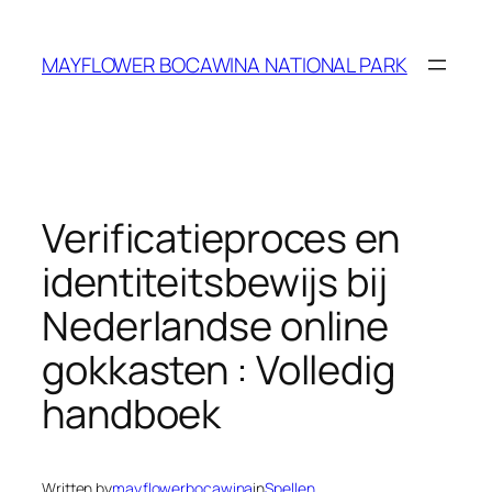
Skip
to
MAYFLOWER BOCAWINA NATIONAL PARK
content
Verificatieproces en
identiteitsbewijs bij
Nederlandse online
gokkasten : Volledig
handboek
Written by
mayflowerbocawina
in
Spellen