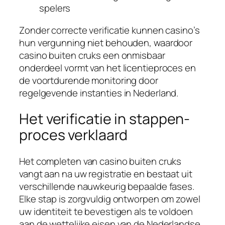
spelers
Zonder correcte verificatie kunnen casino’s
hun vergunning niet behouden, waardoor
casino buiten cruks een onmisbaar
onderdeel vormt van het licentieproces en
de voortdurende monitoring door
regelgevende instanties in Nederland.
Het verificatie in stappen-
proces verklaard
Het completen van casino buiten cruks
vangt aan na uw registratie en bestaat uit
verschillende nauwkeurig bepaalde fases.
Elke stap is zorgvuldig ontworpen om zowel
uw identiteit te bevestigen als te voldoen
aan de wettelijke eisen van de Nederlandse