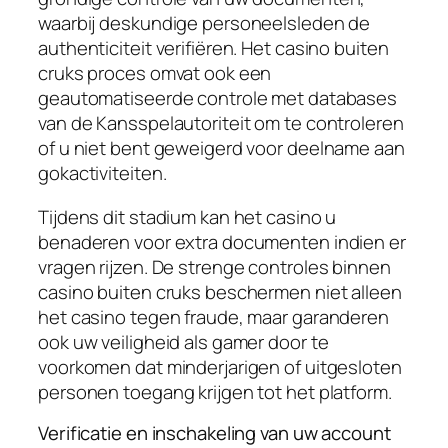
waarbij deskundige personeelsleden de
authenticiteit verifiëren. Het casino buiten
cruks proces omvat ook een
geautomatiseerde controle met databases
van de Kansspelautoriteit om te controleren
of u niet bent geweigerd voor deelname aan
gokactiviteiten.
Tijdens dit stadium kan het casino u
benaderen voor extra documenten indien er
vragen rijzen. De strenge controles binnen
casino buiten cruks beschermen niet alleen
het casino tegen fraude, maar garanderen
ook uw veiligheid als gamer door te
voorkomen dat minderjarigen of uitgesloten
personen toegang krijgen tot het platform.
Verificatie en inschakeling van uw account