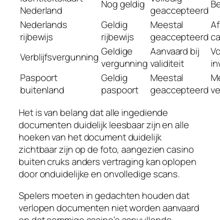
Nog geldig
Be
Nederland
geaccepteerd
Nederlands
Geldig
Meestal
Af
rijbewijs
rijbewijs
geaccepteerd
ca
Geldige
Aanvaard bij
Vo
Verblijfsvergunning
vergunning
validiteit
i
Paspoort
Geldig
Meestal
M
buitenland
paspoort
geaccepteerd
ve
Het is van belang dat alle ingediende
documenten duidelijk leesbaar zijn en alle
hoeken van het document duidelijk
zichtbaar zijn op de foto, aangezien casino
buiten cruks anders vertraging kan oplopen
door onduidelijke en onvolledige scans.
Spelers moeten in gedachten houden dat
verlopen documenten niet worden aanvaard
en dat sommige casino’s aanvullende