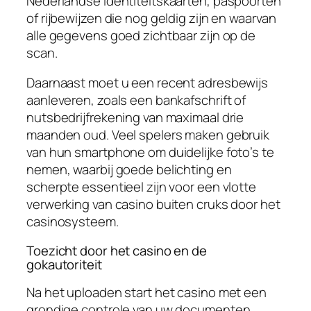
Nederlandse identiteitskaarten, paspoorten
of rijbewijzen die nog geldig zijn en waarvan
alle gegevens goed zichtbaar zijn op de
scan.
Daarnaast moet u een recent adresbewijs
aanleveren, zoals een bankafschrift of
nutsbedrijfrekening van maximaal drie
maanden oud. Veel spelers maken gebruik
van hun smartphone om duidelijke foto’s te
nemen, waarbij goede belichting en
scherpte essentieel zijn voor een vlotte
verwerking van casino buiten cruks door het
casinosysteem.
Toezicht door het casino en de
gokautoriteit
Na het uploaden start het casino met een
grondige controle van uw documenten,