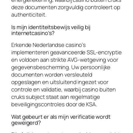
deze documenten zorgvuldig controleert op
authenticiteit.
Is mijn identiteitsbewijs veilig bij
internetcasino’s?
Erkende Nederlandse casino’s
implementeren geavanceerde SSL-encryptie
en voldoen aan strikte AVG-wetgeving voor
gegevensbescherming. Uw persoonlijke
documenten worden versleuteld
opgeslagen en uitsluitend ingezet voor
controle en validatie, waarbij casino buiten
cruks subject staat aan regelmatige
beveiligingscontroles door de KSA.
Wat gebeurt er als mijn verificatie wordt
geweigerd?