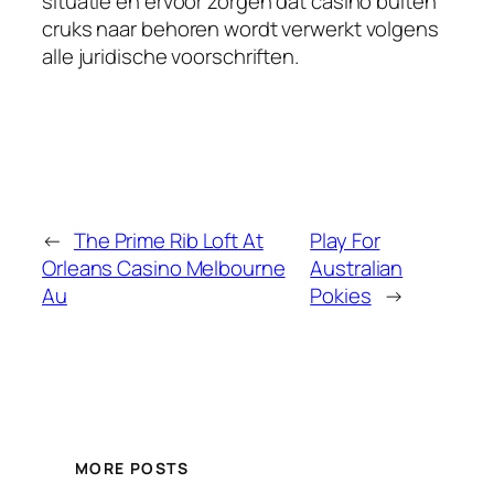
situatie en ervoor zorgen dat casino buiten
cruks naar behoren wordt verwerkt volgens
alle juridische voorschriften.
←
The Prime Rib Loft At
Play For
Orleans Casino Melbourne
Australian
Au
Pokies
→
MORE POSTS