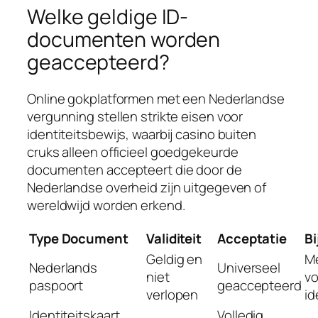
Welke geldige ID-
documenten worden
geaccepteerd?
Online gokplatformen met een Nederlandse
vergunning stellen strikte eisen voor
identiteitsbewijs, waarbij casino buiten
cruks alleen officieel goedgekeurde
documenten accepteert die door de
Nederlandse overheid zijn uitgegeven of
wereldwijd worden erkend.
Type Document
Validiteit
Acceptatie
B
Geldig en
Me
Nederlands
Universeel
niet
vo
paspoort
geaccepteerd
verlopen
id
Identiteitskaart
Volledig