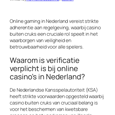
Online gaming in Nederland vereist strikte
adherentie aan regelgeving, waarbij casino
buiten cruks een cruciale rol speelt in het
waarborgen van veiligheid en
betrouwbaarheid voor alle spelers.
Waarom is verificatie
verplicht is bij online
casino’s in Nederland?
De Nederlandse Kansspelautoriteit (KSA)
heeft strikte voorwaarden opgesteld waarbij
casino buiten cruks van cruciaal belang is
voor het beschermen van kwetsbare