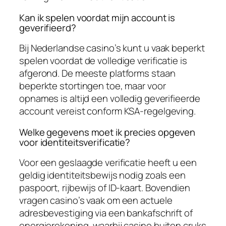
Kan ik spelen voordat mijn account is
geverifieerd?
Bij Nederlandse casino’s kunt u vaak beperkt
spelen voordat de volledige verificatie is
afgerond. De meeste platforms staan
beperkte stortingen toe, maar voor
opnames is altijd een volledig geverifieerde
account vereist conform KSA-regelgeving.
Welke gegevens moet ik precies opgeven
voor identiteitsverificatie?
Voor een geslaagde verificatie heeft u een
geldig identiteitsbewijs nodig zoals een
paspoort, rijbewijs of ID-kaart. Bovendien
vragen casino’s vaak om een actuele
adresbevestiging via een bankafschrift of
energierekening, waarbij casino buiten cruks