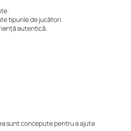
nte.
e tipurile de jucători.
riență autentică.
tea sunt concepute pentru a ajuta