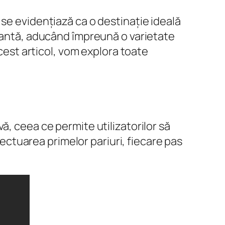
se evidențiază ca o destinație ideală
ivantă, aducând împreună o varietate
acest articol, vom explora toate
ă, ceea ce permite utilizatorilor să
fectuarea primelor pariuri, fiecare pas