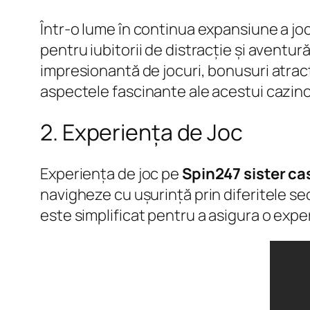
Într-o lume în continua expansiune a joc
pentru iubitorii de distracție și avent
impresionantă de jocuri, bonusuri atracti
aspectele fascinante ale acestui cazin
2. Experiența de Joc
Experiența de joc pe
Spin247 sister ca
navigheze cu ușurință prin diferitele sec
este simplificat pentru a asigura o exper