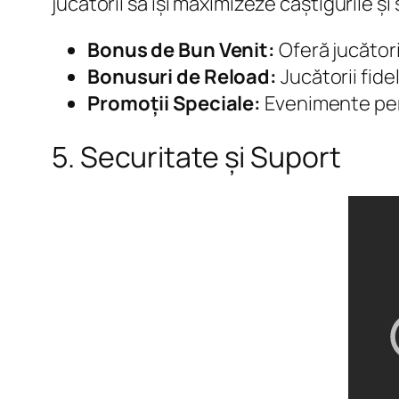
jucătorii să își maximizeze câștigurile și
Bonus de Bun Venit:
Oferă jucători
Bonusuri de Reload:
Jucătorii fide
Promoții Speciale:
Evenimente peri
5. Securitate și Suport