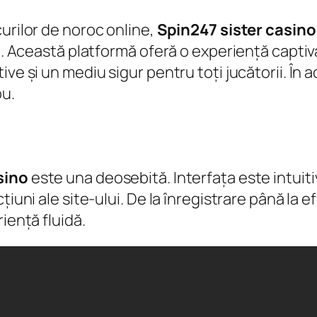
urilor de noroc online,
Spin247 sister casino
ură. Această platformă oferă o experiență capt
ve și un mediu sigur pentru toți jucătorii. În 
ou.
sino
este una deosebită. Interfața este intuitiv
țiuni ale site-ului. De la înregistrare până la e
iență fluidă.