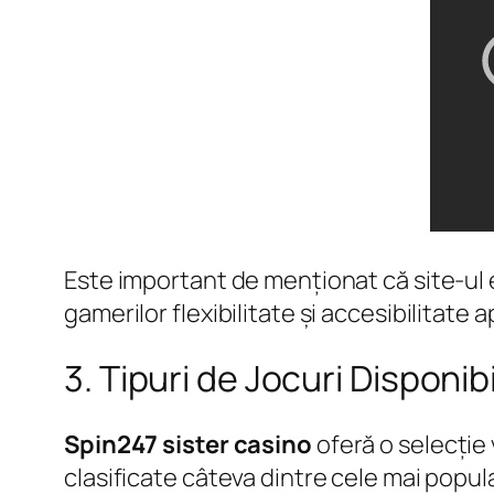
Este important de menționat că site-ul 
gamerilor flexibilitate și accesibilitate 
3. Tipuri de Jocuri Disponib
Spin247 sister casino
oferă o selecție 
clasificate câteva dintre cele mai popula