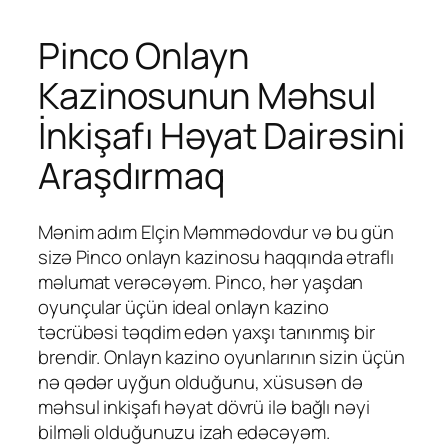
Pinco Onlayn
Kazinosunun Məhsul
İnkişafı Həyat Dairəsini
Araşdırmaq
Mənim adım Elçin Məmmədovdur və bu gün
sizə Pinco onlayn kazinosu haqqında ətraflı
məlumat verəcəyəm. Pinco, hər yaşdan
oyunçular üçün ideal onlayn kazino
təcrübəsi təqdim edən yaxşı tanınmış bir
brendir. Onlayn kazino oyunlarının sizin üçün
nə qədər uyğun olduğunu, xüsusən də
məhsul inkişafı həyat dövrü ilə bağlı nəyi
bilməli olduğunuzu izah edəcəyəm.