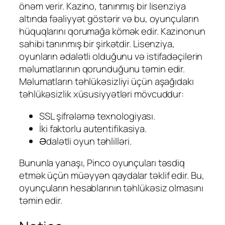
önəm verir. Kazino, tanınmış bir lisenziya
altında fəaliyyət göstərir və bu, oyunçuların
hüquqlarını qorumağa kömək edir. Kazinonun
sahibi tanınmış bir şirkətdir. Lisenziya,
oyunların ədalətli olduğunu və istifadəçilerin
məlumatlarının qorunduğunu təmin edir.
Məlumatların təhlükəsizliyi üçün aşağıdakı
təhlükəsizlik xüsusiyyətləri mövcuddur:
SSL şifrələmə texnologiyası.
İki faktorlu autentifikasiya.
Ədalətli oyun təhlilləri.
Bununla yanaşı, Pinco oyunçuları təsdiq
etmək üçün müəyyən qaydalar təklif edir. Bu,
oyunçuların hesablarının təhlükəsiz olmasını
təmin edir.