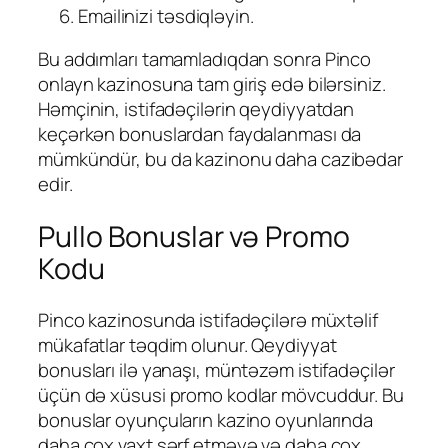
Emailinizi təsdiqləyin.
Bu addımları tamamladıqdan sonra Pinco
onlayn kazinosuna tam giriş edə bilərsiniz.
Həmçinin, istifadəçilərin qeydiyyatdan
keçərkən bonuslardan faydalanması da
mümkündür, bu da kazinonu daha cazibədar
edir.
Pullo Bonuslar və Promo
Kodu
Pinco kazinosunda istifadəçilərə müxtəlif
mükafatlar təqdim olunur. Qeydiyyat
bonusları ilə yanaşı, müntəzəm istifadəçilər
üçün də xüsusi promo kodlar mövcuddur. Bu
bonuslar oyunçuların kazino oyunlarında
daha çox vaxt sərf etməyə və daha çox