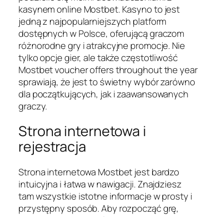
kasynem online Mostbet. Kasyno to jest
jedną z najpopularniejszych platform
dostępnych w Polsce, oferującą graczom
różnorodne gry i atrakcyjne promocje. Nie
tylko opcje gier, ale także częstotliwość
Mostbet voucher offers throughout the year
sprawiają, że jest to świetny wybór zarówno
dla początkujących, jak i zaawansowanych
graczy.
Strona internetowa i
rejestracja
Strona internetowa Mostbet jest bardzo
intuicyjna i łatwa w nawigacji. Znajdziesz
tam wszystkie istotne informacje w prosty i
przystępny sposób. Aby rozpocząć grę,