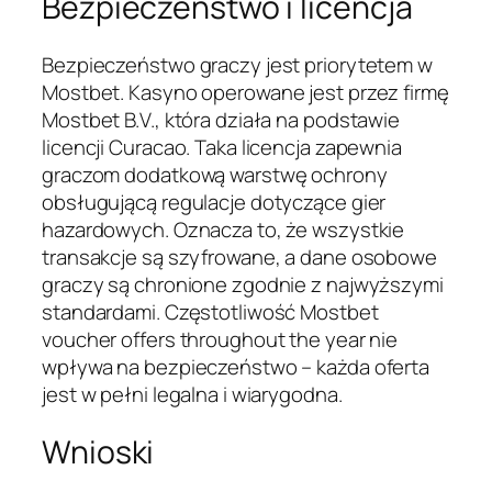
Bezpieczeństwo i licencja
Bezpieczeństwo graczy jest priorytetem w
Mostbet. Kasyno operowane jest przez firmę
Mostbet B.V., która działa na podstawie
licencji Curacao. Taka licencja zapewnia
graczom dodatkową warstwę ochrony
obsługującą regulacje dotyczące gier
hazardowych. Oznacza to, że wszystkie
transakcje są szyfrowane, a dane osobowe
graczy są chronione zgodnie z najwyższymi
standardami. Częstotliwość Mostbet
voucher offers throughout the year nie
wpływa na bezpieczeństwo – każda oferta
jest w pełni legalna i wiarygodna.
Wnioski