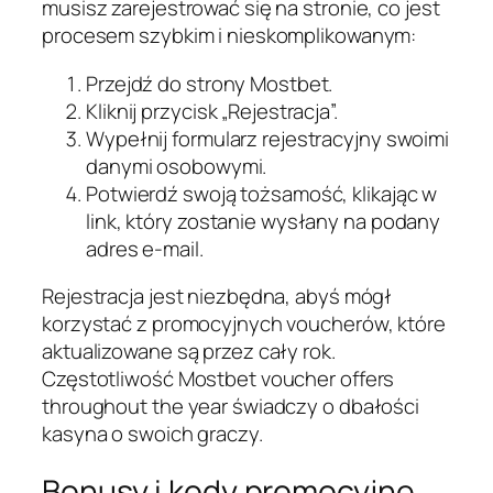
musisz zarejestrować się na stronie, co jest
procesem szybkim i nieskomplikowanym:
Przejdź do strony Mostbet.
Kliknij przycisk „Rejestracja”.
Wypełnij formularz rejestracyjny swoimi
danymi osobowymi.
Potwierdź swoją tożsamość, klikając w
link, który zostanie wysłany na podany
adres e-mail.
Rejestracja jest niezbędna, abyś mógł
korzystać z promocyjnych voucherów, które
aktualizowane są przez cały rok.
Częstotliwość Mostbet voucher offers
throughout the year świadczy o dbałości
kasyna o swoich graczy.
Bonusy i kody promocyjne