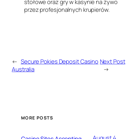
stołowe oraz gry w kasynie na żywo
przez profesjonalnych krupierów.
←
Secure Pokies Deposit Casino
Next Post
Australia
→
MORE POSTS
August 4,
Casino Sites Accepting