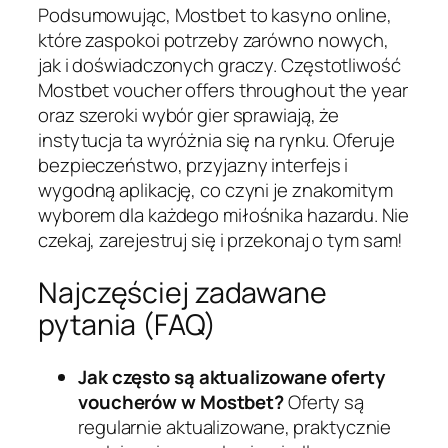
Podsumowując, Mostbet to kasyno online,
które zaspokoi potrzeby zarówno nowych,
jak i doświadczonych graczy. Częstotliwość
Mostbet voucher offers throughout the year
oraz szeroki wybór gier sprawiają, że
instytucja ta wyróżnia się na rynku. Oferuje
bezpieczeństwo, przyjazny interfejs i
wygodną aplikację, co czyni je znakomitym
wyborem dla każdego miłośnika hazardu. Nie
czekaj, zarejestruj się i przekonaj o tym sam!
Najczęściej zadawane
pytania (FAQ)
Jak często są aktualizowane oferty
voucherów w Mostbet?
Oferty są
regularnie aktualizowane, praktycznie