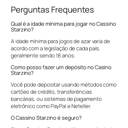
Perguntas Frequentes
Qual é a idade mínima para jogar no Cassino
Starzino?
A idade mínima para jogos de azar varia de
acordo com a legislação de cada país,
geralmente sendo 18 anos.
Como posso fazer um depósito no Casino
Starzino?
Você pode depositar usando métodos como
cartões de crédito, transferências
bancárias, ou sistemas de pagamento
eletrônico como PayPal e Neteller.
O Cassino Starzino é seguro?