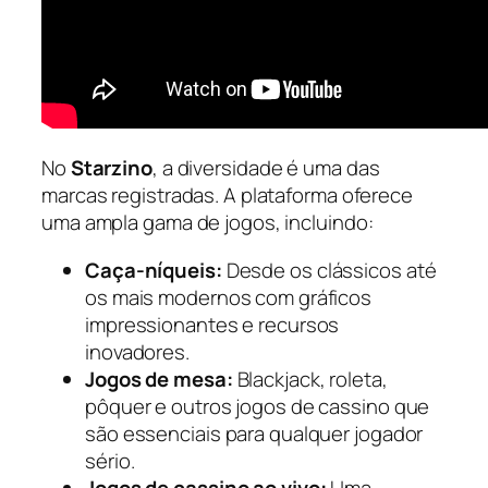
No
Starzino
, a diversidade é uma das
marcas registradas. A plataforma oferece
uma ampla gama de jogos, incluindo:
Caça-níqueis:
Desde os clássicos até
os mais modernos com gráficos
impressionantes e recursos
inovadores.
Jogos de mesa:
Blackjack, roleta,
pôquer e outros jogos de cassino que
são essenciais para qualquer jogador
sério.
Jogos de cassino ao vivo:
Uma