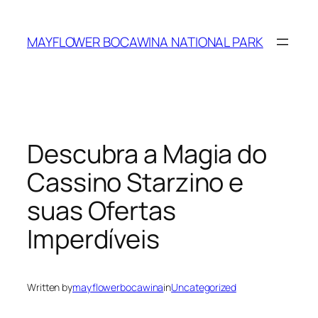
Skip
to
MAYFLOWER BOCAWINA NATIONAL PARK
content
Descubra a Magia do
Cassino Starzino e
suas Ofertas
Imperdíveis
Written by
mayflowerbocawina
in
Uncategorized