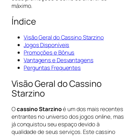
máximo.
Índice
Visão Geral do Cassino Starzino
Jogos Disponíveis
Promoções e Bônus
Vantagens e Desvantagens
Perguntas Frequentes
Visão Geral do Cassino
Starzino
O
cassino Starzino
é um dos mais recentes
entrantes no universo dos jogos online, mas
já conquistou seu espaço devido à
qualidade de seus serviços. Este cassino