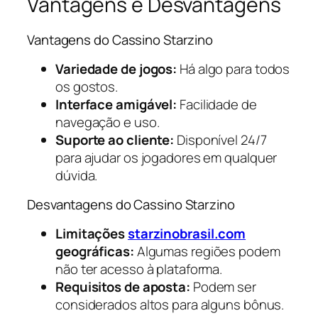
Vantagens e Desvantagens
Vantagens do Cassino Starzino
Variedade de jogos:
Há algo para todos
os gostos.
Interface amigável:
Facilidade de
navegação e uso.
Suporte ao cliente:
Disponível 24/7
para ajudar os jogadores em qualquer
dúvida.
Desvantagens do Cassino Starzino
Limitações
starzinobrasil.com
geográficas:
Algumas regiões podem
não ter acesso à plataforma.
Requisitos de aposta:
Podem ser
considerados altos para alguns bônus.