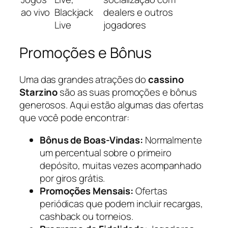
ao vivo
Blackjack
dealers e outros
Live
jogadores
Promoções e Bônus
Uma das grandes atrações do
cassino
Starzino
são as suas promoções e bônus
generosos. Aqui estão algumas das ofertas
que você pode encontrar:
Bônus de Boas-Vindas:
Normalmente
um percentual sobre o primeiro
depósito, muitas vezes acompanhado
por giros grátis.
Promoções Mensais:
Ofertas
periódicas que podem incluir recargas,
cashback ou torneios.