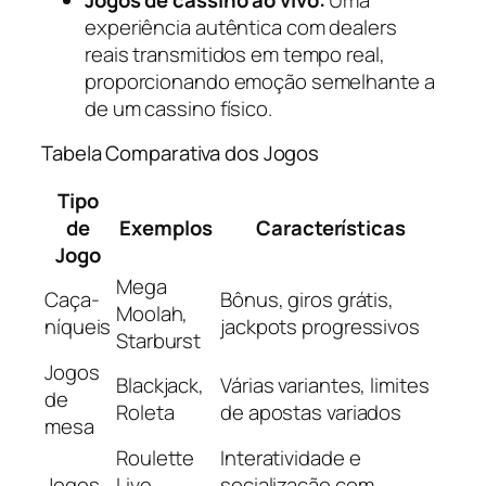
experiência autêntica com dealers
reais transmitidos em tempo real,
proporcionando emoção semelhante a
de um cassino físico.
Tabela Comparativa dos Jogos
Tipo
de
Exemplos
Características
Jogo
Mega
Caça-
Bônus, giros grátis,
Moolah,
níqueis
jackpots progressivos
Starburst
Jogos
Blackjack,
Várias variantes, limites
de
Roleta
de apostas variados
mesa
Roulette
Interatividade e
Jogos
Live,
socialização com