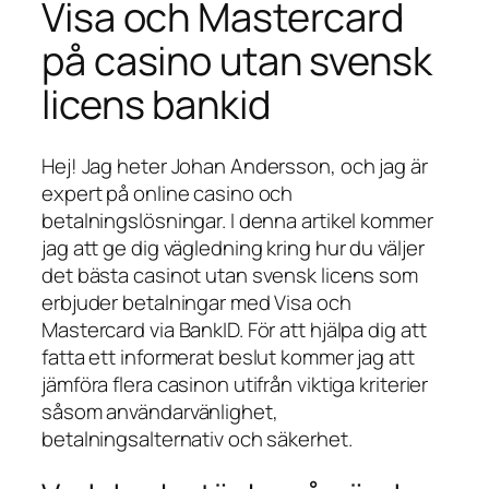
Visa och Mastercard
på casino utan svensk
licens bankid
Hej! Jag heter Johan Andersson, och jag är
expert på online casino och
betalningslösningar. I denna artikel kommer
jag att ge dig vägledning kring hur du väljer
det bästa casinot utan svensk licens som
erbjuder betalningar med Visa och
Mastercard via BankID. För att hjälpa dig att
fatta ett informerat beslut kommer jag att
jämföra flera casinon utifrån viktiga kriterier
såsom användarvänlighet,
betalningsalternativ och säkerhet.