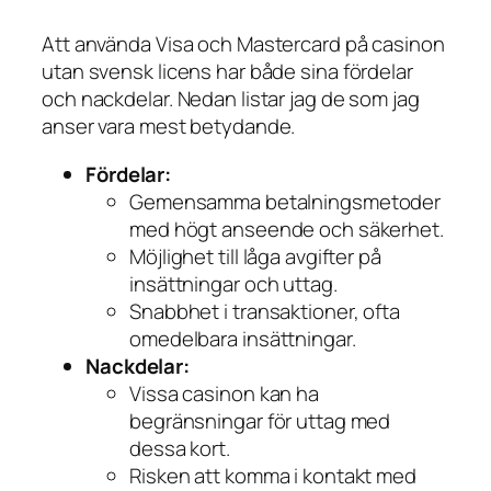
Att använda Visa och Mastercard på casinon
utan svensk licens har både sina fördelar
och nackdelar. Nedan listar jag de som jag
anser vara mest betydande.
Fördelar:
Gemensamma betalningsmetoder
med högt anseende och säkerhet.
Möjlighet till låga avgifter på
insättningar och uttag.
Snabbhet i transaktioner, ofta
omedelbara insättningar.
Nackdelar:
Vissa casinon kan ha
begränsningar för uttag med
dessa kort.
Risken att komma i kontakt med