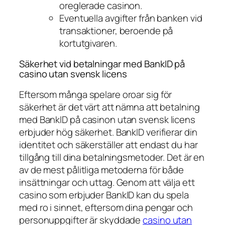
oreglerade casinon.
Eventuella avgifter från banken vid
transaktioner, beroende på
kortutgivaren.
Säkerhet vid betalningar med BankID på
casino utan svensk licens
Eftersom många spelare oroar sig för
säkerhet är det värt att nämna att betalning
med BankID på casinon utan svensk licens
erbjuder hög säkerhet. BankID verifierar din
identitet och säkerställer att endast du har
tillgång till dina betalningsmetoder. Det är en
av de mest pålitliga metoderna för både
insättningar och uttag. Genom att välja ett
casino som erbjuder BankID kan du spela
med ro i sinnet, eftersom dina pengar och
personuppgifter är skyddade
casino utan