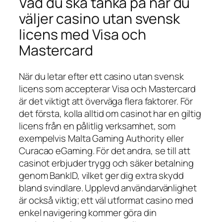
Vad du ska tänka på när du
väljer casino utan svensk
licens med Visa och
Mastercard
När du letar efter ett casino utan svensk
licens som accepterar Visa och Mastercard
är det viktigt att överväga flera faktorer. För
det första, kolla alltid om casinot har en giltig
licens från en pålitlig verksamhet, som
exempelvis Malta Gaming Authority eller
Curacao eGaming. För det andra, se till att
casinot erbjuder trygg och säker betalning
genom BankID, vilket ger dig extra skydd
bland svindlare. Upplevd användarvänlighet
är också viktig; ett väl utformat casino med
enkel navigering kommer göra din