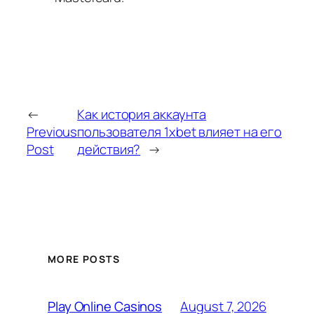
←
Как история аккаунта
Previous
пользователя 1xbet влияет на его
Post
действия?
→
MORE POSTS
August 7, 2026
Play Online Casinos