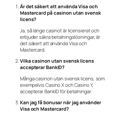
Är det säkert att använda Visa och
Mastercard på casinon utan svensk
licens?
Ja, så länge casinot är licensierat och
erbjuder säkra betalningslösningar, är
det säkert att använda Visa och
Mastercard.
Vilka casinon utan svensk licens
accepterar BankID?
Många casinon utan svensk licens, som
exempelvis Casino X och Casino Y,
accepterar BankID för betalningar.
Kan jag få bonusar när jag använder
Visa och Mastercard?