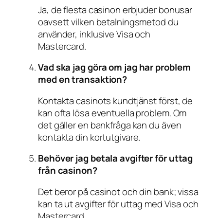
Ja, de flesta casinon erbjuder bonusar
oavsett vilken betalningsmetod du
använder, inklusive Visa och
Mastercard.
Vad ska jag göra om jag har problem
med en transaktion?
Kontakta casinots kundtjänst först, de
kan ofta lösa eventuella problem. Om
det gäller en bankfråga kan du även
kontakta din kortutgivare.
Behöver jag betala avgifter för uttag
från casinon?
Det beror på casinot och din bank; vissa
kan ta ut avgifter för uttag med Visa och
Mastercard.