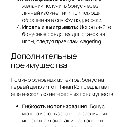
желании получить бонус через
личный кабинет или при помощи
обращения в службу поддержки.
Играть и выигрывать:
Используйте
бонусные средства для ставок на
игры, следуя правилам wagering.
Дополнительные
преимущества
Помимо основных аспектов, бонус на
первый депозит от Пинап КЗ предлагает
еще несколько интересных преимуществ:
Гибкость использования:
Бонус
можно использовать на различных
игровых автоматах и настольных