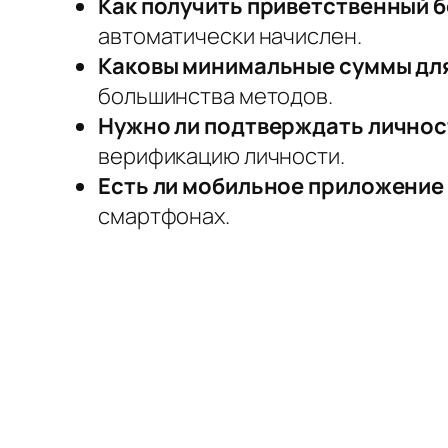
Как получить приветственный 
автоматически начислен.
Каковы минимальные суммы для
большинства методов.
Нужно ли подтверждать личнос
верификацию личности.
Есть ли мобильное приложение 
смартфонах.