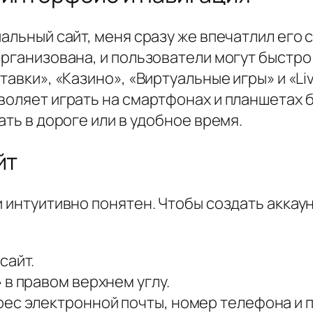
иальный сайт, меня сразу же впечатлил его
организована, и пользователи могут быстро
тавки», «Казино», «Виртуальные игры» и «Li
воляет играть на смартфонах и планшетах 
ать в дороге или в удобное время.
йт
и интуитивно понятен. Чтобы создать аккау
сайт.
 в правом верхнем углу.
ес электронной почты, номер телефона и п