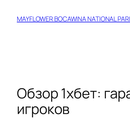
Skip
to
MAYFLOWER BOCAWINA NATIONAL PAR
content
Обзор 1хбет: га
игроков