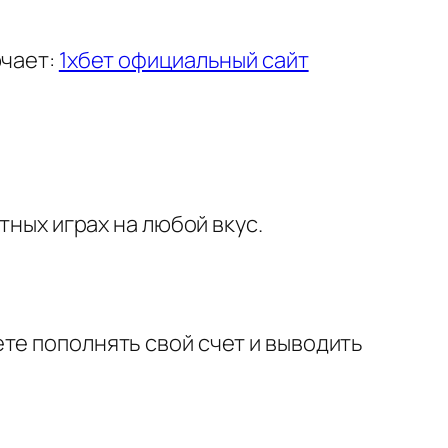
ючает:
1хбет официальный сайт
тных играх на любой вкус.
те пополнять свой счет и выводить