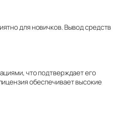
иятно для новичков. Вывод средств
зациями, что подтверждает его
 лицензия обеспечивает высокие