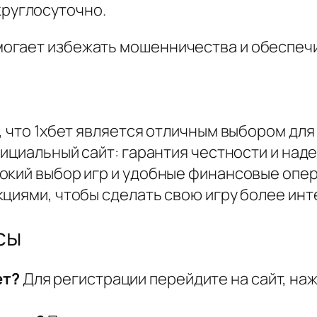
круглосуточно.
огает избежать мошенничества и обеспечи
, что 1хбет является отличным выбором дл
фициальный сайт: гарантия честности и над
окий выбор игр и удобные финансовые опер
циями, чтобы сделать свою игру более инт
сы
ет?
Для регистрации перейдите на сайт, на