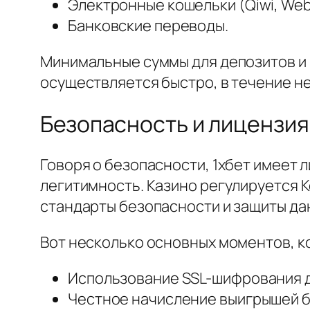
Электронные кошельки (Qiwi, Web
Банковские переводы.
Минимальные суммы для депозитов и 
осуществляется быстро, в течение не
Безопасность и лицензия
Говоря о безопасности, 1хбет имеет
легитимность. Казино регулируется 
стандарты безопасности и защиты да
Вот несколько основных моментов, к
Использование SSL-шифрования д
Честное начисление выигрышей б