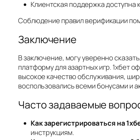
Клиентская поддержка доступна 
Соблюдение правил верификации пом
Заключение
В заключение, могу уверенно сказать
платформу для азартных игр. 1хбет о
высокое качество обслуживания, шир
воспользовались всеми бонусами и ак
Часто задаваемые вопро
Как зарегистрироваться на 1хб
инструкциям.