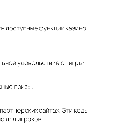
ть доступные функции казино.
ьное удовольствие от игры:
ные призы.
партнерских сайтах. Эти коды
о для игроков.