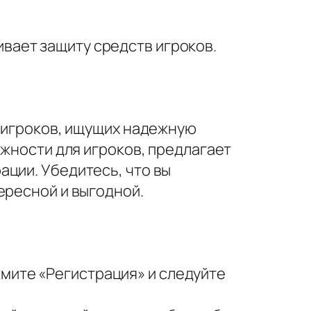
вает защиту средств игроков.
я игроков, ищущих надежную
ежности для игроков, предлагает
ации. Убедитесь, что вы
ересной и выгодной.
жмите «Регистрация» и следуйте