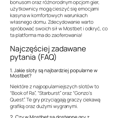
bonusom oraz różnorodnym opcjom gier,
użytkownicy mogą cieszyć się emocjami
kasyna w komfortowych warunkach
własnego domu. Zdecydowanie warto
spróbować swoich sił w Mostbet i odkryć, co
ta platforma ma do zaoferowania!
Najczęściej zadawane
pytania (FAQ)
1. Jakie sloty są najbardziej popularne w
Mostbet?
Niektóre z najpopularniejszych slotów to
“Book of Ra”, “Starburst” oraz “Gonzo’s
Quest”. Te gry przyciągają graczy ciekawą
grafiką oraz dużymi wygranymi.
2. Czy w Mostbet są dostępne gry z