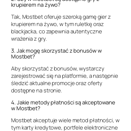
krupierem na żywo?
Tak, Mostbet oferuje szeroką gamę gier z
krupierem na żywo, w tym ruletkę oraz
blackjacka, co zapewnia autentyczne
wrażenia z gry.
3. Jak mogę skorzystać z bonusów w
Mostbet?
Aby skorzystać z bonusów, wystarczy
zarejestrować się na platformie, a następnie
śledzić aktualne promocje oraz oferty
dostępne na stronie.
4. Jakie metody płatności są akceptowane
w Mostbet?
Mostbet akceptuje wiele metod płatności, w
tym karty kredytowe, portfele elektroniczne