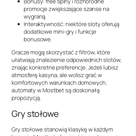
Bonusy: free spiny i różnorodne
promocje zwiększające szanse na
wygraną.
Interaktywność: niektóre sloty oferują
dodatkowe mini-gry i funkcje
bonusowe.
Gracze mogą skorzystać z filtrów, które
ułatwiają znalezienie odpowiednich slotów,
znając konkretne preferencje. Jeżeli lubisz
atmosferę kasyna, ale wolisz grać w
komfortowych warunkach domowych,
automaty w Mostbet są doskonałą
propozycją.
Gry stołowe
Gry stołowe stanowią klasykę w każdym