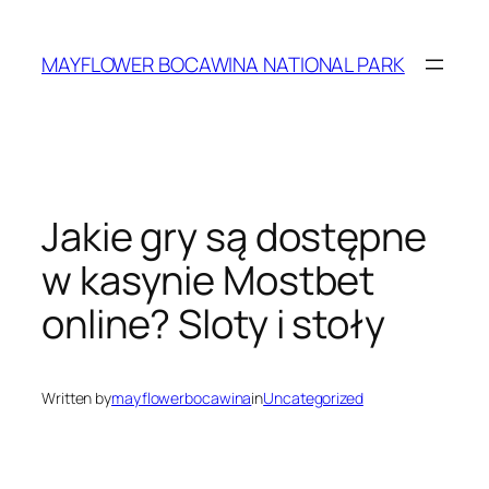
Skip
to
MAYFLOWER BOCAWINA NATIONAL PARK
content
Jakie gry są dostępne
w kasynie Mostbet
online? Sloty i stoły
Written by
mayflowerbocawina
in
Uncategorized