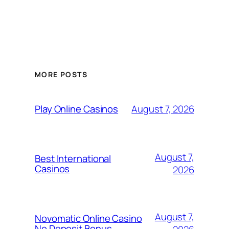
MORE POSTS
August 7, 2026
Play Online Casinos
August 7,
Best International
Casinos
2026
August 7,
Novomatic Online Casino
No Deposit Bonus