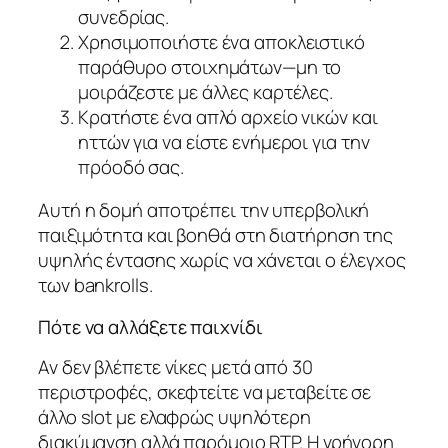
συνεδρίας.
Χρησιμοποιήστε ένα αποκλειστικό
παράθυρο στοιχημάτων—μη το
μοιράζεστε με άλλες καρτέλες.
Κρατήστε ένα απλό αρχείο νικών και
ηττών για να είστε ενήμεροι για την
πρόοδό σας.
Αυτή η δομή αποτρέπει την υπερβολική
παιξιμότητα και βοηθά στη διατήρηση της
υψηλής έντασης χωρίς να χάνεται ο έλεγχος
των bankrolls.
Πότε να αλλάξετε παιχνίδι
Αν δεν βλέπετε νίκες μετά από 30
περιστροφές, σκεφτείτε να μεταβείτε σε
άλλο slot με ελαφρώς υψηλότερη
διακύμανση αλλά παρόμοιο RTP. Η γρήγορη