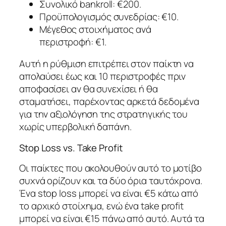
Συνολικό bankroll: €200.
Προϋπολογισμός συνεδρίας: €10.
Μέγεθος στοιχήματος ανά
περιστροφή: €1.
Αυτή η ρύθμιση επιτρέπει στον παίκτη να
απολαύσει έως και 10 περιστροφές πριν
αποφασίσει αν θα συνεχίσει ή θα
σταματήσει, παρέχοντας αρκετά δεδομένα
για την αξιολόγηση της στρατηγικής του
χωρίς υπερβολική δαπάνη.
Stop Loss vs. Take Profit
Οι παίκτες που ακολουθούν αυτό το μοτίβο
συχνά ορίζουν και τα δύο όρια ταυτόχρονα.
Ένα stop loss μπορεί να είναι €5 κάτω από
το αρχικό στοίχημα, ενώ ένα take profit
μπορεί να είναι €15 πάνω από αυτό. Αυτά τα