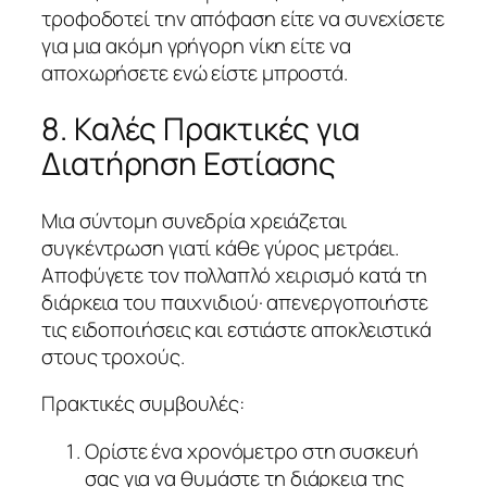
τροφοδοτεί την απόφαση είτε να συνεχίσετε
για μια ακόμη γρήγορη νίκη είτε να
αποχωρήσετε ενώ είστε μπροστά.
8. Καλές Πρακτικές για
Διατήρηση Εστίασης
Μια σύντομη συνεδρία χρειάζεται
συγκέντρωση γιατί κάθε γύρος μετράει.
Αποφύγετε τον πολλαπλό χειρισμό κατά τη
διάρκεια του παιχνιδιού· απενεργοποιήστε
τις ειδοποιήσεις και εστιάστε αποκλειστικά
στους τροχούς.
Πρακτικές συμβουλές:
Ορίστε ένα χρονόμετρο στη συσκευή
σας για να θυμάστε τη διάρκεια της