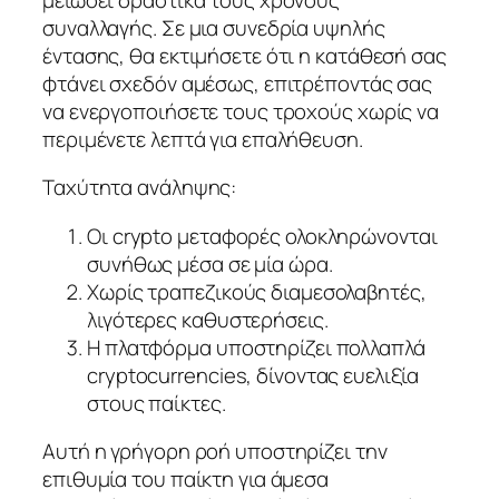
συναλλαγής. Σε μια συνεδρία υψηλής
έντασης, θα εκτιμήσετε ότι η κατάθεσή σας
φτάνει σχεδόν αμέσως, επιτρέποντάς σας
να ενεργοποιήσετε τους τροχούς χωρίς να
περιμένετε λεπτά για επαλήθευση.
Ταχύτητα ανάληψης:
Οι crypto μεταφορές ολοκληρώνονται
συνήθως μέσα σε μία ώρα.
Χωρίς τραπεζικούς διαμεσολαβητές,
λιγότερες καθυστερήσεις.
Η πλατφόρμα υποστηρίζει πολλαπλά
cryptocurrencies, δίνοντας ευελιξία
στους παίκτες.
Αυτή η γρήγορη ροή υποστηρίζει την
επιθυμία του παίκτη για άμεσα