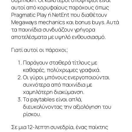
συμπλοκή. Οι καλύτεροι υποψήφιοι είναι
αυτοί από κορυφαίους παρόχους όπως
Pragmatic Play ή NetEnt που διαθέτουν
Megaways mechanics και bonus buys. Αυτά
τα παιχνίδια συνδυάζουν γρήγορα
αποτελέσματα με υψηλό ενθουσιασμό.
Γιατί αυτοί οι πάροχοι;
Παράγουν σταθερά τίτλους με
καθαρές, πολύχρωμες γραφικά.
Οι γύροι μπόνους ενεργοποιούνται
συχνότερα από παιχνίδια με
χαμηλότερη διακύμανση.
Τα paytables είναι απλά,
διευκολύνοντας την αξιολόγηση του
ρίσκου.
Σε μια 12‑λεπτη συνεδρία, ένας παίκτης