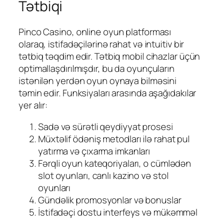
Tətbiqi
Pinco Casino, online oyun platforması
olaraq, istifadəçilərinə rahat və intuitiv bir
tətbiq təqdim edir. Tətbiq mobil cihazlar üçün
optimallaşdırılmışdır, bu da oyunçuların
istənilən yerdən oyun oynaya bilməsini
təmin edir. Funksiyaları arasında aşağıdakılar
yer alır:
Sadə və sürətli qeydiyyat prosesi
Müxtəlif ödəniş metodları ilə rahat pul
yatırma və çıxarma imkanları
Fərqli oyun kateqoriyaları, o cümlədən
slot oyunları, canlı kazino və stol
oyunları
Gündəlik promosyonlar və bonuslar
İstifadəçi dostu interfeys və mükəmməl