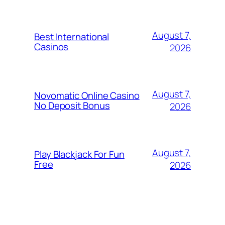
August 7,
Best International
Casinos
2026
August 7,
Novomatic Online Casino
No Deposit Bonus
2026
August 7,
Play Blackjack For Fun
Free
2026