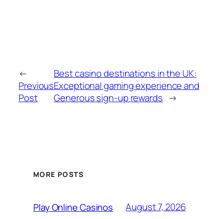
←
Best casino destinations in the UK:
Previous
Exceptional gaming experience and
Post
Generous sign-up rewards
→
MORE POSTS
August 7, 2026
Play Online Casinos