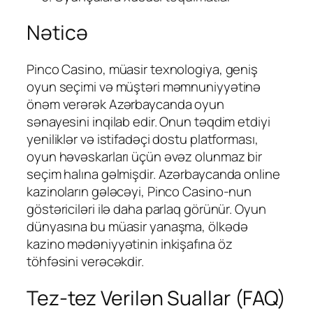
Nəticə
Pinco Casino, müasir texnologiya, geniş
oyun seçimi və müştəri məmnuniyyətinə
önəm verərək Azərbaycanda oyun
sənayesini inqilab edir. Onun təqdim etdiyi
yeniliklər və istifadəçi dostu platforması,
oyun həvəskarları üçün əvəz olunmaz bir
seçim halına gəlmişdir. Azərbaycanda online
kazinoların gələcəyi, Pinco Casino-nun
göstəriciləri ilə daha parlaq görünür. Oyun
dünyasına bu müasir yanaşma, ölkədə
kazino mədəniyyətinin inkişafına öz
töhfəsini verəcəkdir.
Tez-tez Verilən Suallar (FAQ)