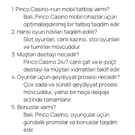
1. Pinco Casino-nun mobil tətbiqi varmı?
Bəli, Pinco Casino mobil cihazlar üçün
optimallaşdırılmış bir tətbiq təqdim edir.
2. Hansı oyun növləri təqdim edilir?
Slot oyunları, canlı kazino, stol oyunları
və turnirlər mövcuddur.
3. Müştəri dəstəyi necədir?
Pinco Casino 24/7 canlı çat və e-poçt
dəstəyi ilə müştəri xidmətləri təklif edir.
4. Oyunlar üçün qeydiyyat prosesi necədir?
Çox sadə və sürətli qeydiyyat prosesi
mövcuddur, yalnız bir neçə dəqiqə
ərzində tamamlanır.
5. Bonuslar varmı?
Bəli, Pinco Casino, oyunçular üçün
gündəlik promolar və bonuslar təqdim
edir.