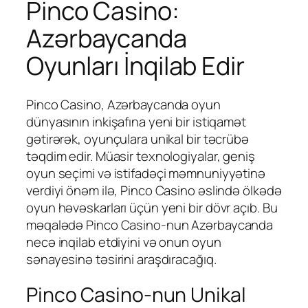
Pinco Casino:
Azərbaycanda
Oyunları İnqilab Edir
Pinco Casino, Azərbaycanda oyun
dünyasının inkişafına yeni bir istiqamət
gətirərək, oyunçulara unikal bir təcrübə
təqdim edir. Müasir texnologiyalar, geniş
oyun seçimi və istifadəçi məmnuniyyətinə
verdiyi önəm ilə, Pinco Casino əslində ölkədə
oyun həvəskarları üçün yeni bir dövr açıb. Bu
məqalədə Pinco Casino-nun Azərbaycanda
necə inqilab etdiyini və onun oyun
sənayesinə təsirini araşdıracağıq.
Pinco Casino-nun Unikal