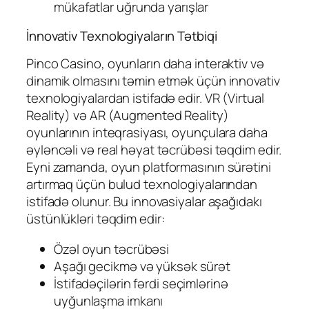
mükafatlar uğrunda yarışlar
İnnovativ Texnologiyaların Tətbiqi
Pinco Casino, oyunların daha interaktiv və
dinamik olmasını təmin etmək üçün innovativ
texnologiyalardan istifadə edir. VR (Virtual
Reality) və AR (Augmented Reality)
oyunlarının inteqrasiyası, oyunçulara daha
əyləncəli və real həyat təcrübəsi təqdim edir.
Eyni zamanda, oyun platformasının sürətini
artırmaq üçün bulud texnologiyalarından
istifadə olunur. Bu innovasiyalar aşağıdakı
üstünlükləri təqdim edir:
Özəl oyun təcrübəsi
Aşağı gecikmə və yüksək sürət
İstifadəçilərin fərdi seçimlərinə
uyğunlaşma imkanı