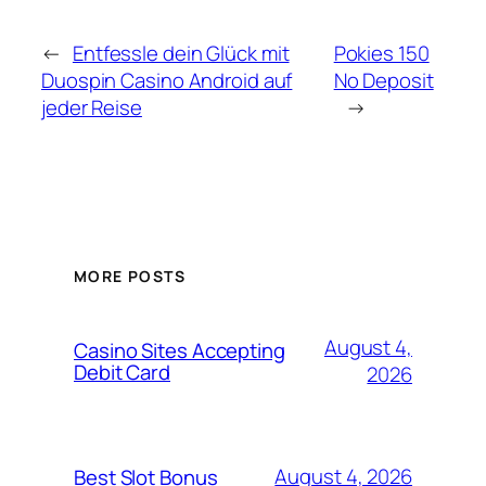
←
Entfessle dein Glück mit
Pokies 150
Duospin Casino Android auf
No Deposit
jeder Reise
→
MORE POSTS
August 4,
Casino Sites Accepting
Debit Card
2026
August 4, 2026
Best Slot Bonus