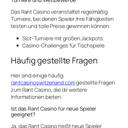
Turniere und Wettbewerbe
Das Rant Casino veranstaltet regelmäßig
Turniere, bei denen Spieler ihre Fähigkeiten
testen und tolle Preise gewinnen können:
Slot-Turniere mit großen Jackpots.
Casino-Challenges für Tischspiele.
Häufig gestellte Fragen
Hier sind einige häufig
rantcasinoswitzerland.com
gestellte Fragen
zum Rant Casino, die dir weitere
Informationen bieten:
Ist das Rant Casino für neue Spieler
geeignet?
Ja, das Rant Casino heißt neue Spieler