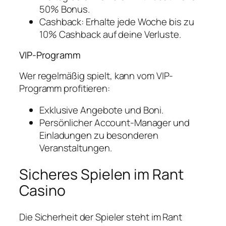
50% Bonus.
Cashback: Erhalte jede Woche bis zu
10% Cashback auf deine Verluste.
VIP-Programm
Wer regelmäßig spielt, kann vom VIP-
Programm profitieren:
Exklusive Angebote und Boni.
Persönlicher Account-Manager und
Einladungen zu besonderen
Veranstaltungen.
Sicheres Spielen im Rant
Casino
Die Sicherheit der Spieler steht im Rant