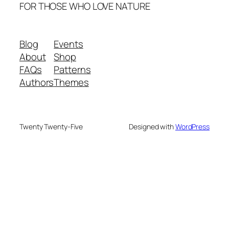
FOR THOSE WHO LOVE NATURE
Blog
Events
About
Shop
FAQs
Patterns
Authors
Themes
Twenty Twenty-Five
Designed with
WordPress