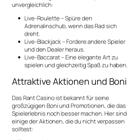
unvergleichlich:
Live-Roulette – Spüre den
Adrenalinschub, wenn das Rad sich
dreht.
Live-Blackjack – Fordere andere Spieler
und den Dealer heraus.
Live-Baccarat – Eine elegante Art zu
spielen und gleichzeitig Spaß zu haben.
Attraktive Aktionen und Boni
Das Rant Casino ist bekannt für seine
großzügigen Boni und Promotionen, die das
Spielerlebnis noch besser machen. Hier sind
einige der Aktionen, die du nicht verpassen
solltest: