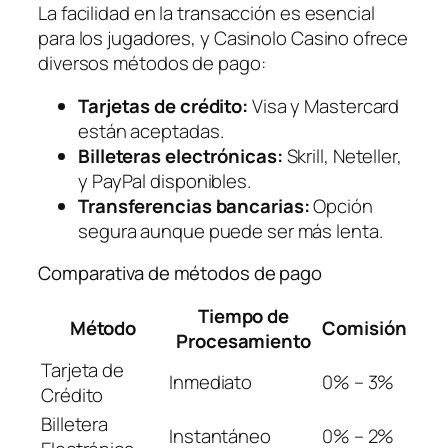
La facilidad en la transacción es esencial
para los jugadores, y Casinolo Casino ofrece
diversos métodos de pago:
Tarjetas de crédito:
Visa y Mastercard
están aceptadas.
Billeteras electrónicas:
Skrill, Neteller,
y PayPal disponibles.
Transferencias bancarias:
Opción
segura aunque puede ser más lenta.
Comparativa de métodos de pago
Tiempo de
Método
Comisión
Procesamiento
Tarjeta de
Inmediato
0% – 3%
Crédito
Billetera
Instantáneo
0% – 2%