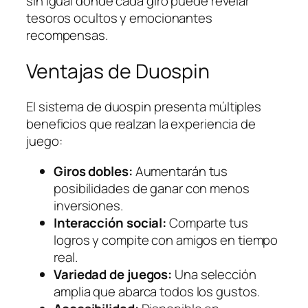
sin igual donde cada giro puede revelar
tesoros ocultos y emocionantes
recompensas.
Ventajas de Duospin
El sistema de
duospin
presenta múltiples
beneficios que realzan la experiencia de
juego:
Giros dobles:
Aumentarán tus
posibilidades de ganar con menos
inversiones.
Interacción social:
Comparte tus
logros y compite con amigos en tiempo
real.
Variedad de juegos:
Una selección
amplia que abarca todos los gustos.