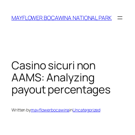
Skip
to
MAYFLOWER BOCAWINA NATIONAL PARK
content
Casino sicuri non
AAMS: Analyzing
payout percentages
Written by
mayflowerbocawina
in
Uncategorized