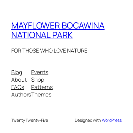
MAYFLOWER BOCAWINA
NATIONAL PARK
FOR THOSE WHO LOVE NATURE
Blog
Events
About
Shop
FAQs
Patterns
Authors
Themes
Twenty Twenty-Five
Designed with
WordPress