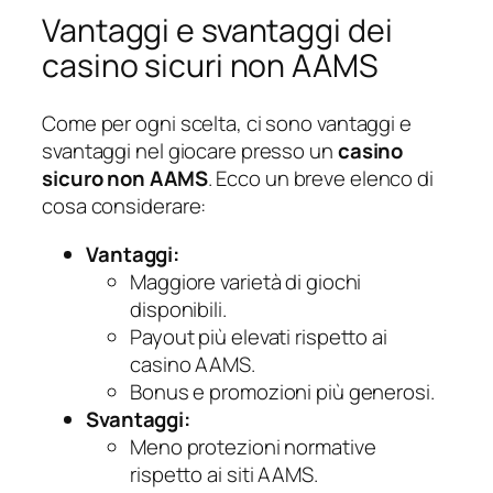
Vantaggi e svantaggi dei
casino sicuri non AAMS
Come per ogni scelta, ci sono vantaggi e
svantaggi nel giocare presso un
casino
sicuro non AAMS
. Ecco un breve elenco di
cosa considerare:
Vantaggi:
Maggiore varietà di giochi
disponibili.
Payout più elevati rispetto ai
casino AAMS.
Bonus e promozioni più generosi.
Svantaggi:
Meno protezioni normative
rispetto ai siti AAMS.