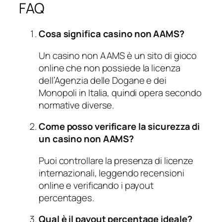
FAQ
Cosa significa casino non AAMS?
Un casino non AAMS è un sito di gioco
online che non possiede la licenza
dell’Agenzia delle Dogane e dei
Monopoli in Italia, quindi opera secondo
normative diverse.
Come posso verificare la sicurezza di
un casino non AAMS?
Puoi controllare la presenza di licenze
internazionali, leggendo recensioni
online e verificando i payout
percentages.
Qual è il payout percentage ideale?