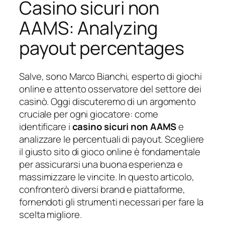
Casino sicuri non
AAMS: Analyzing
payout percentages
Salve, sono Marco Bianchi, esperto di giochi
online e attento osservatore del settore dei
casinò. Oggi discuteremo di un argomento
cruciale per ogni giocatore: come
identificare i
casino sicuri non AAMS
e
analizzare le percentuali di payout. Scegliere
il giusto sito di gioco online è fondamentale
per assicurarsi una buona esperienza e
massimizzare le vincite. In questo articolo,
confronterò diversi brand e piattaforme,
fornendoti gli strumenti necessari per fare la
scelta migliore.