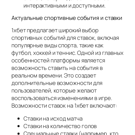
интерактивными и доступными.
Актуальные спортивные события и ставки
1хбет предлагает широкий выбор
спортивных событий для ставок, включая
популярные виды спорта, такие как
футбол, хоккей и теннис. Одной из главных
особенностей платформы является
возможность ставить на события в
реальном времени. Это создает
дополнительные возможности для
пользователей, которые желают
воспользоваться изменениями в игре.
Возможности ставок на 1хбет включают:
Ставки на исход матча
Ставки на количество голов
Специальные ставки (например, кто