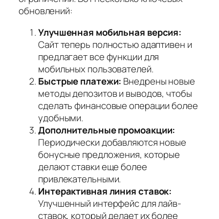
обновлений:
Улучшенная мобильная версия:
Сайт теперь полностью адаптивен и
предлагает все функции для
мобильных пользователей.
Быстрые платежи:
Внедрены новые
методы депозитов и выводов, чтобы
сделать финансовые операции более
удобными.
Дополнительные промоакции:
Периодически добавляются новые
бонусные предложения, которые
делают ставки еще более
привлекательными.
Интерактивная линия ставок:
Улучшенный интерфейс для лайв-
ставок, который делает их более