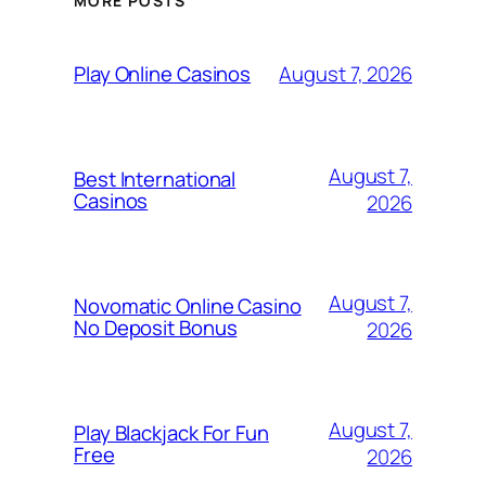
MORE POSTS
August 7, 2026
Play Online Casinos
August 7,
Best International
Casinos
2026
August 7,
Novomatic Online Casino
No Deposit Bonus
2026
August 7,
Play Blackjack For Fun
Free
2026