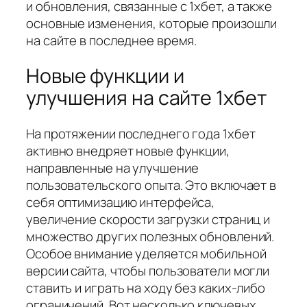
и обновления, связанные с 1хбет, а также
основные изменения, которые произошли
на сайте в последнее время.
Новые функции и
улучшения на сайте 1хбет
На протяжении последнего года 1хбет
активно внедряет новые функции,
направленные на улучшение
пользовательского опыта. Это включает в
себя оптимизацию интерфейса,
увеличение скорости загрузки страниц и
множество других полезных обновлений.
Особое внимание уделяется мобильной
версии сайта, чтобы пользователи могли
ставить и играть на ходу без каких-либо
ограничений. Вот несколько ключевых