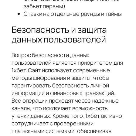
забьет первым)
Ставки на отдельные раунды и таймы
Безопасность и защита
данных пользователей
Вопрос безопасности данных
пользователей является приоритетом для
1хбет. Сайт использует современные
методы шифрования и защиты, чтобы
гарантировать безопасность личной
информации и финансовых транзакций.
Все операции проходят через надежные
каналы, что исключает возможность
утечки данных. Кроме того, 1хбет активно
сотрудничает с проверенными
платежными системами, обеспечивая