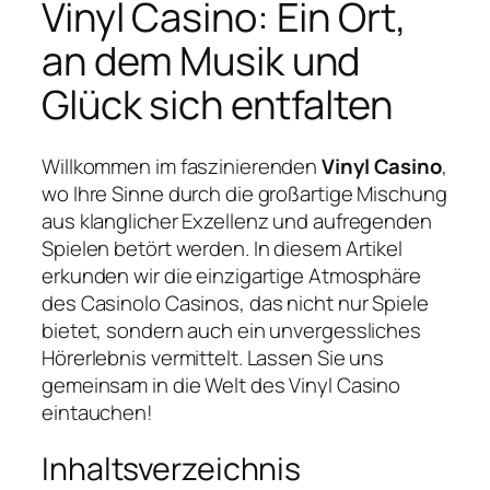
Vinyl Casino: Ein Ort,
an dem Musik und
Glück sich entfalten
Willkommen im faszinierenden
Vinyl Casino
,
wo Ihre Sinne durch die großartige Mischung
aus klanglicher Exzellenz und aufregenden
Spielen betört werden. In diesem Artikel
erkunden wir die einzigartige Atmosphäre
des Casinolo Casinos, das nicht nur Spiele
bietet, sondern auch ein unvergessliches
Hörerlebnis vermittelt. Lassen Sie uns
gemeinsam in die Welt des Vinyl Casino
eintauchen!
Inhaltsverzeichnis