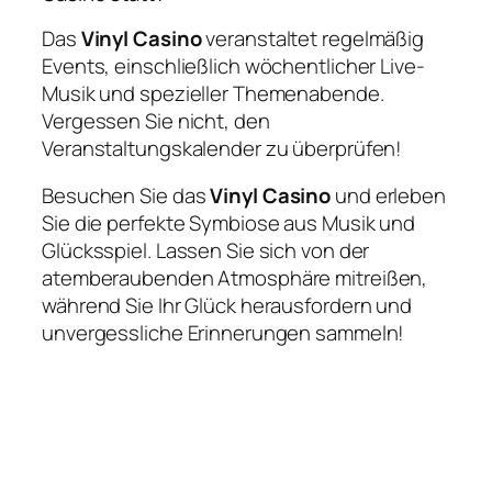
Das
Vinyl Casino
veranstaltet regelmäßig
Events, einschließlich wöchentlicher Live-
Musik und spezieller Themenabende.
Vergessen Sie nicht, den
Veranstaltungskalender zu überprüfen!
Besuchen Sie das
Vinyl Casino
und erleben
Sie die perfekte Symbiose aus Musik und
Glücksspiel. Lassen Sie sich von der
atemberaubenden Atmosphäre mitreißen,
während Sie Ihr Glück herausfordern und
unvergessliche Erinnerungen sammeln!