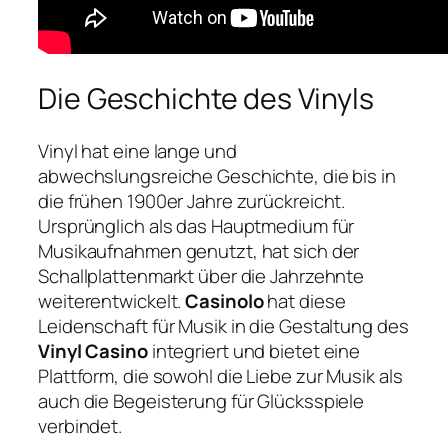
Die Geschichte des Vinyls
Vinyl hat eine lange und
abwechslungsreiche Geschichte, die bis in
die frühen 1900er Jahre zurückreicht.
Ursprünglich als das Hauptmedium für
Musikaufnahmen genutzt, hat sich der
Schallplattenmarkt über die Jahrzehnte
weiterentwickelt.
Casinolo
hat diese
Leidenschaft für Musik in die Gestaltung des
Vinyl Casino
integriert und bietet eine
Plattform, die sowohl die Liebe zur Musik als
auch die Begeisterung für Glücksspiele
verbindet.