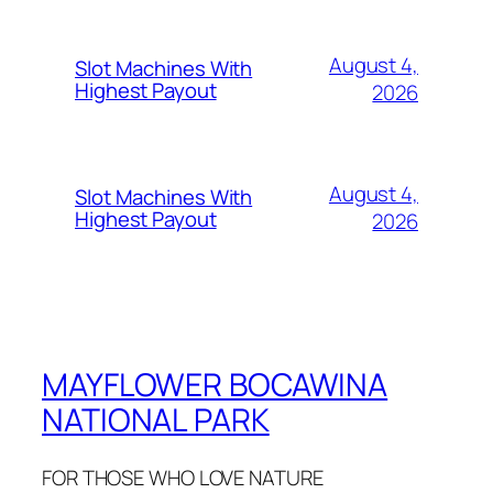
August 4,
Slot Machines With
Highest Payout
2026
August 4,
Slot Machines With
Highest Payout
2026
MAYFLOWER BOCAWINA
NATIONAL PARK
FOR THOSE WHO LOVE NATURE