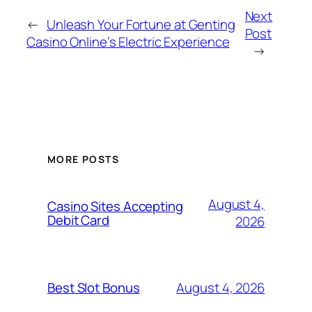
Next
←
Unleash Your Fortune at Genting
Post
Casino Online’s Electric Experience
→
MORE POSTS
August 4,
Casino Sites Accepting
Debit Card
2026
August 4, 2026
Best Slot Bonus