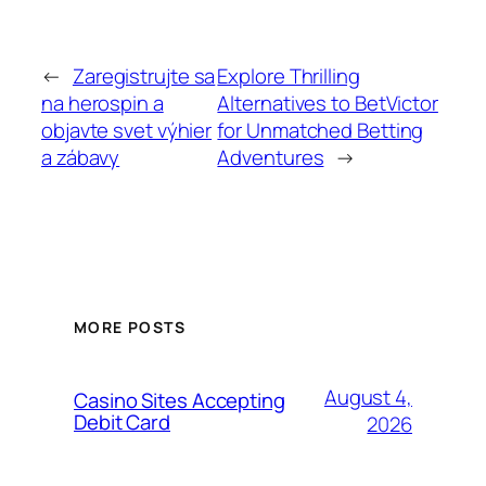
←
Zaregistrujte sa
Explore Thrilling
na herospin a
Alternatives to BetVictor
objavte svet výhier
for Unmatched Betting
a zábavy
Adventures
→
MORE POSTS
August 4,
Casino Sites Accepting
Debit Card
2026