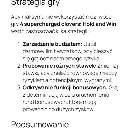
Strategia gry
Aby maksymalnie wykorzystać możliwości
gry
4 supercharged clovers: Hold and Win
,
warto zastosować kilka strategii:
Zarządzanie budżetem:
Ustal
darmowy limit wydatków, aby cieszyć
się grą bez nadmiernego ryzyka.
Próbowanie różnych stawek:
Zmieniaj
stawki, aby znaleźć równowagę między
ryzykiem a potencjalnymi wygranymi.
Odkrywanie funkcji bonusowych:
Graj
z determinacją w celu uruchomienia
rund bonusowych, które mogą
prowadzić do dużych zysków.
Podsumowanie