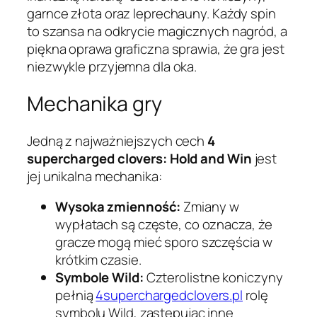
garnce złota oraz leprechauny. Każdy spin
to szansa na odkrycie magicznych nagród, a
piękna oprawa graficzna sprawia, że gra jest
niezwykle przyjemna dla oka.
Mechanika gry
Jedną z najważniejszych cech
4
supercharged clovers: Hold and Win
jest
jej unikalna mechanika:
Wysoka zmienność:
Zmiany w
wypłatach są częste, co oznacza, że
gracze mogą mieć sporo szczęścia w
krótkim czasie.
Symbole Wild:
Czterolistne koniczyny
pełnią
4superchargedclovers.pl
rolę
symbolu Wild, zastępując inne