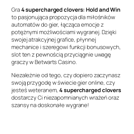
Gra
4 supercharged clovers: Hold and Win
to pasjonująca propozycja dla miłośników
automatów do gier, łącząca emocje z
potężnymi możliwościami wygranej. Dzięki
swojej atrakcyjnej grafice, płynnej
mechanice i szeregowi funkcji bonusowych,
slot ten z pewnością przyciągnie uwagę
graczy w
Betwarts Casino
.
Niezależnie od tego, czy dopiero zaczynasz
swoją przygodę w świecie gier online, czy
jesteś weteranem,
4 supercharged clovers
dostarczy Ci niezapomnianych wrażeń oraz
szansy na doskonałe wygrane!