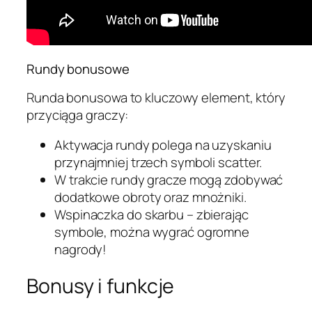
Rundy bonusowe
Runda bonusowa to kluczowy element, który
przyciąga graczy:
Aktywacja rundy polega na uzyskaniu
przynajmniej trzech symboli scatter.
W trakcie rundy gracze mogą zdobywać
dodatkowe obroty oraz mnożniki.
Wspinaczka do skarbu – zbierając
symbole, można wygrać ogromne
nagrody!
Bonusy i funkcje