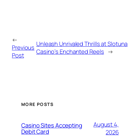
←
Unleash Unrivaled Thrills at Slotuna
Previous
Casino’s Enchanted Reels
→
Post
MORE POSTS
August 4,
Casino Sites Accepting
Debit Card
2026