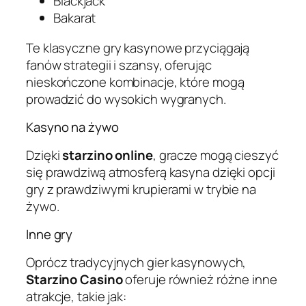
Blackjack
Bakarat
Te klasyczne gry kasynowe przyciągają
fanów strategii i szansy, oferując
nieskończone kombinacje, które mogą
prowadzić do wysokich wygranych.
Kasyno na żywo
Dzięki
starzino online
, gracze mogą cieszyć
się prawdziwą atmosferą kasyna dzięki opcji
gry z prawdziwymi krupierami w trybie na
żywo.
Inne gry
Oprócz tradycyjnych gier kasynowych,
Starzino Casino
oferuje również różne inne
atrakcje, takie jak: