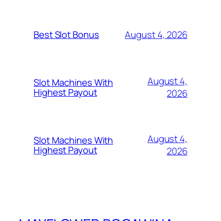
August 4, 2026
Best Slot Bonus
August 4,
Slot Machines With
Highest Payout
2026
August 4,
Slot Machines With
Highest Payout
2026