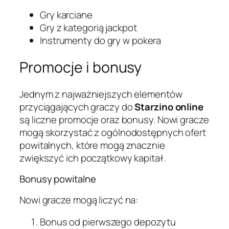
Gry karciane
Gry z kategorią jackpot
Instrumenty do gry w pokera
Promocje i bonusy
Jednym z najważniejszych elementów
przyciągających graczy do
Starzino online
są liczne promocje oraz bonusy. Nowi gracze
mogą skorzystać z ogólnodostępnych ofert
powitalnych, które mogą znacznie
zwiększyć ich początkowy kapitał.
Bonusy powitalne
Nowi gracze mogą liczyć na:
Bonus od pierwszego depozytu