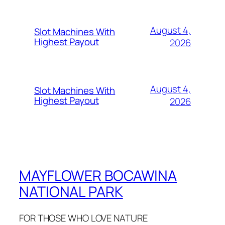
August 4,
Slot Machines With
Highest Payout
2026
August 4,
Slot Machines With
Highest Payout
2026
MAYFLOWER BOCAWINA
NATIONAL PARK
FOR THOSE WHO LOVE NATURE