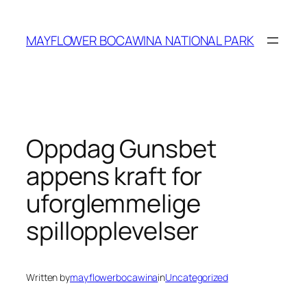
Skip
to
MAYFLOWER BOCAWINA NATIONAL PARK
content
Oppdag Gunsbet
appens kraft for
uforglemmelige
spillopplevelser
Written by
mayflowerbocawina
in
Uncategorized