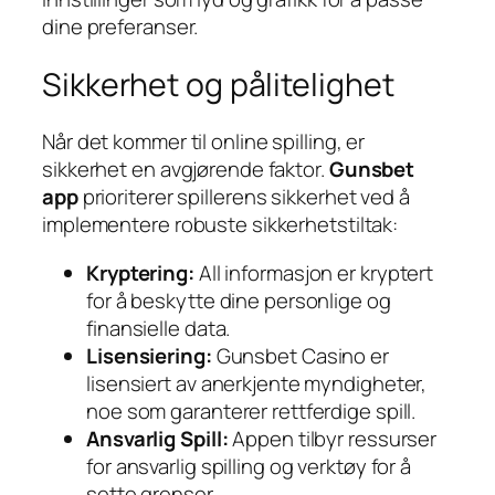
dine preferanser.
Sikkerhet og pålitelighet
Når det kommer til online spilling, er
sikkerhet en avgjørende faktor.
Gunsbet
app
prioriterer spillerens sikkerhet ved å
implementere robuste sikkerhetstiltak:
Kryptering:
All informasjon er kryptert
for å beskytte dine personlige og
finansielle data.
Lisensiering:
Gunsbet Casino er
lisensiert av anerkjente myndigheter,
noe som garanterer rettferdige spill.
Ansvarlig Spill:
Appen tilbyr ressurser
for ansvarlig spilling og verktøy for å
sette grenser.