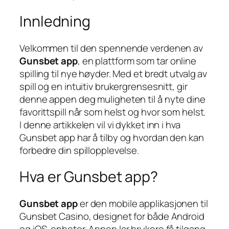
Innledning
Velkommen til den spennende verdenen av
Gunsbet app
, en plattform som tar online
spilling til nye høyder. Med et bredt utvalg av
spill og en intuitiv brukergrensesnitt, gir
denne appen deg muligheten til å nyte dine
favorittspill når som helst og hvor som helst.
I denne artikkelen vil vi dykket inn i hva
Gunsbet app har å tilby og hvordan den kan
forbedre din spillopplevelse.
Hva er Gunsbet app?
Gunsbet app
er den mobile applikasjonen til
Gunsbet Casino, designet for både Android