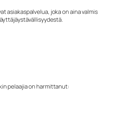
vat
asiakaspalvelua
, joka on aina valmis
äyttäjäystävällisyydestä.
in pelaajia on harmittanut: