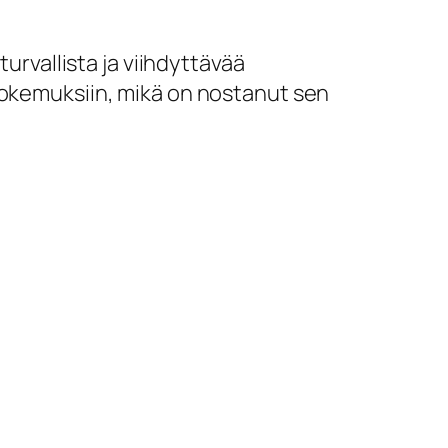
urvallista ja viihdyttävää
 kokemuksiin, mikä on nostanut sen