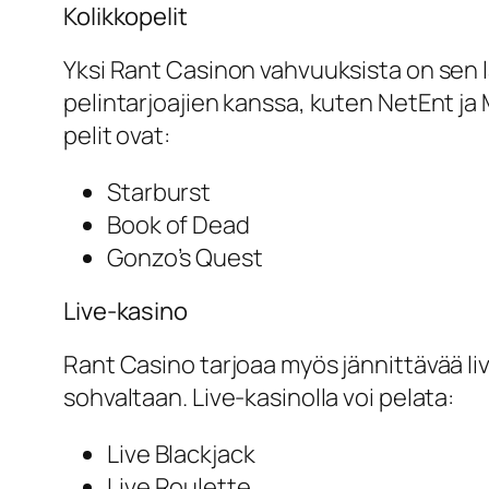
Kolikkopelit
Yksi Rant Casinon vahvuuksista on sen 
pelintarjoajien kanssa, kuten NetEnt 
pelit ovat:
Starburst
Book of Dead
Gonzo’s Quest
Live-kasino
Rant Casino tarjoaa myös jännittävää li
sohvaltaan. Live-kasinolla voi pelata:
Live Blackjack
Live Roulette