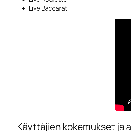
Live Baccarat
Käyttäjien kokemukset ja a