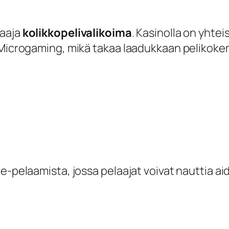
laaja
kolikkopelivalikoima
. Kasinolla on yht
ja Microgaming, mikä takaa laadukkaan peliko
ve-pelaamista, jossa pelaajat voivat nauttia a