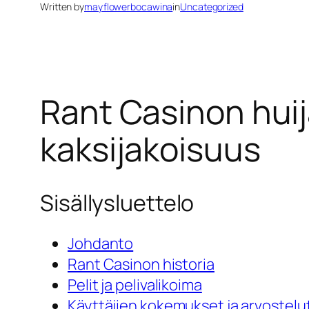
Written by
mayflowerbocawina
in
Uncategorized
Rant Casinon huij
kaksijakoisuus
Sisällysluettelo
Johdanto
Rant Casinon historia
Pelit ja pelivalikoima
Käyttäjien kokemukset ja arvostelu