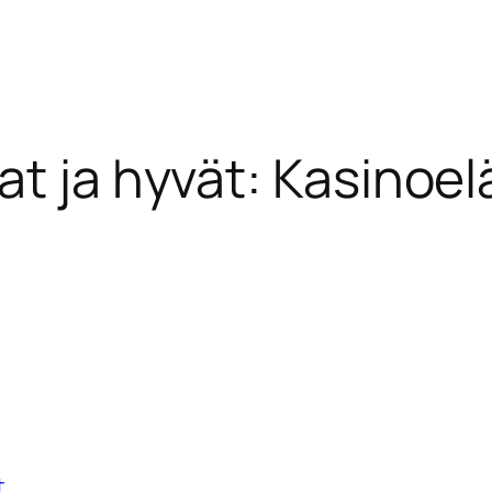
at ja hyvät: Kasinoe
t