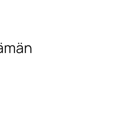
lämän