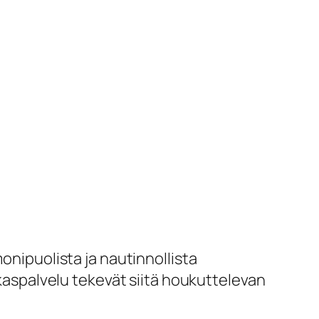
onipuolista ja nautinnollista
akaspalvelu tekevät siitä houkuttelevan