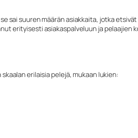
se sai suuren määrän asiakkaita, jotka etsivät t
ut erityisesti asiakaspalveluun ja pelaajien
 skaalan erilaisia pelejä, mukaan lukien: