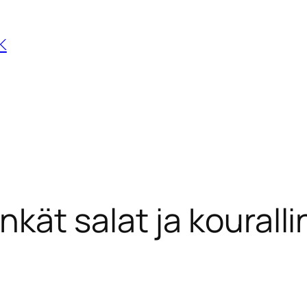
K
ät salat ja kouralli