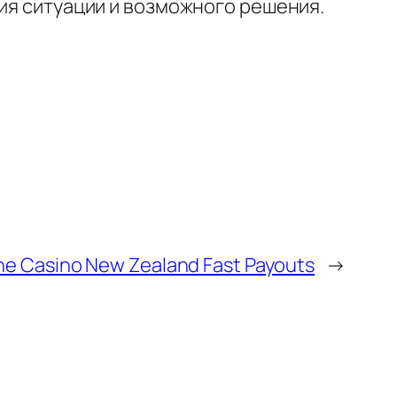
ния ситуации и возможного решения.
ne Casino New Zealand Fast Payouts
→