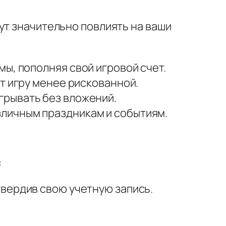
ут значительно повлиять на ваши
ы, пополняя свой игровой счет.
т игру менее рискованной.
грывать без вложений.
личным праздникам и событиям.
:
твердив свою учетную запись.