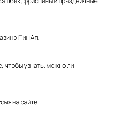
 кэшбек, фриспины и праздничные
азино Пин Ап.
, чтобы узнать, можно ли
сы» на сайте.