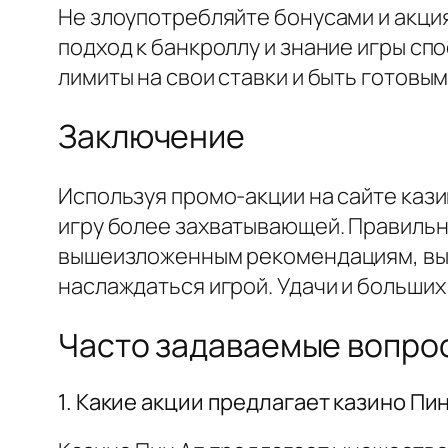
Не злоупотребляйте бонусами и акция
подход к банкроллу и знание игры сп
лимиты на свои ставки и быть готовым
Заключение
Используя промо-акции на сайте кази
игру более захватывающей. Правильно
вышеизложенным рекомендациям, вы 
наслаждаться игрой. Удачи и больши
Часто задаваемые вопро
1. Какие акции предлагает казино Пи