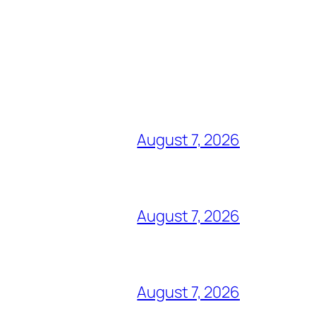
August 7, 2026
August 7, 2026
August 7, 2026