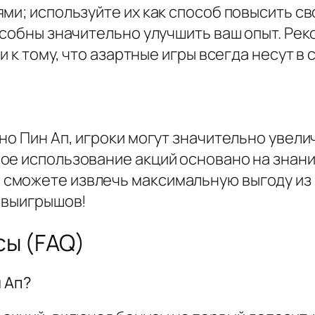
ми; используйте их как способ повысить св
особны значительно улучшить ваш опыт. Ре
и к тому, что азартные игры всегда несут в
но Пин Ап, игроки могут значительно увели
е использование акций основано на знании
сможете извлечь максимальную выгоду из 
х выигрышов!
сы (FAQ)
н Ап?