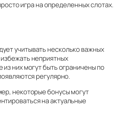
просто игра на определенных слотах.
дует учитывать несколько важных
т избежать неприятных
 из них могут быть ограничены по
 появляются регулярно.
мер, некоторые бонусы могут
ентироваться на актуальные