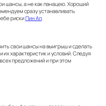
ои шансы, а не как панацею. Хороший
комендуем сразу устанавливать
 себе риски
Пин Ап
.
чить свои шансы на выигрыш и сделать
 их характеристик и условий. Следуя
всех предложений и при этом