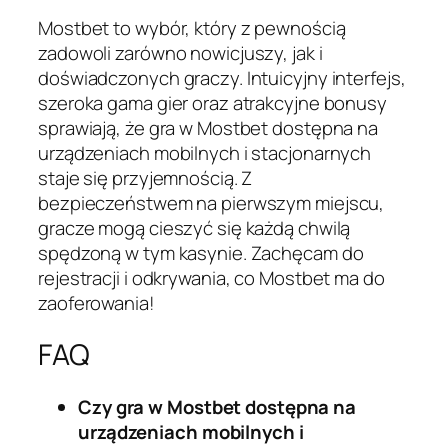
Mostbet to wybór, który z pewnością
zadowoli zarówno nowicjuszy, jak i
doświadczonych graczy. Intuicyjny interfejs,
szeroka gama gier oraz atrakcyjne bonusy
sprawiają, że gra w Mostbet dostępna na
urządzeniach mobilnych i stacjonarnych
staje się przyjemnością. Z
bezpieczeństwem na pierwszym miejscu,
gracze mogą cieszyć się każdą chwilą
spędzoną w tym kasynie. Zachęcam do
rejestracji i odkrywania, co Mostbet ma do
zaoferowania!
FAQ
Czy gra w Mostbet dostępna na
urządzeniach mobilnych i