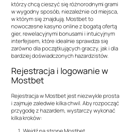
którzy chcą cieszyć się różnorodnymi grami
w wygodny sposób, niezależnie od miejsca,
w którym się znajdują. Mostbet to
nowoczesne kasyno online z bogatą ofertą
gier, rewelacyjnymi bonusami i intuicyjnym
interfejsem, które idealnie sprawdza się
zarówno dla początkujących graczy, jak i dla
bardziej doświadczonych hazardzistów.
Rejestracja i logowanie w
Mostbet
Rejestracja w Mostbet jest niezwykle prosta
i zajmuje zaledwie kilka chwil. Aby rozpocząć
przygodę z hazardem, wystarczy wykonać
kilka kroków:
Wejdź na stronę Mostbet.