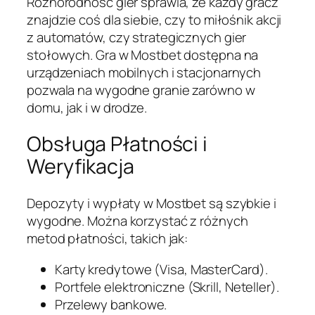
Różnorodność gier sprawia, że każdy gracz
znajdzie coś dla siebie, czy to miłośnik akcji
z automatów, czy strategicznych gier
stołowych. Gra w Mostbet dostępna na
urządzeniach mobilnych i stacjonarnych
pozwala na wygodne granie zarówno w
domu, jak i w drodze.
Obsługa Płatności i
Weryfikacja
Depozyty i wypłaty w Mostbet są szybkie i
wygodne. Można korzystać z różnych
metod płatności, takich jak:
Karty kredytowe (Visa, MasterCard).
Portfele elektroniczne (Skrill, Neteller).
Przelewy bankowe.