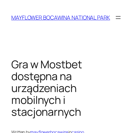
Skip
to
MAYFLOWER BOCAWINA NATIONAL PARK
content
Gra w Mostbet
dostępna na
urządzeniach
mobilnych i
stacjonarnych
Written by
mayflowerbocawina
in
casino