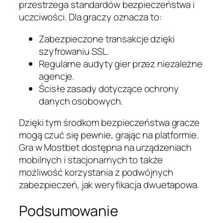
przestrzega standardów bezpieczeństwa i
uczciwości. Dla graczy oznacza to:
Zabezpieczone transakcje dzięki
szyfrowaniu SSL.
Regularne audyty gier przez niezależne
agencje.
Ścisłe zasady dotyczące ochrony
danych osobowych.
Dzięki tym środkom bezpieczeństwa gracze
mogą czuć się pewnie, grając na platformie.
Gra w Mostbet dostępna na urządzeniach
mobilnych i stacjonarnych to także
możliwość korzystania z podwójnych
zabezpieczeń, jak weryfikacja dwuetapowa.
Podsumowanie