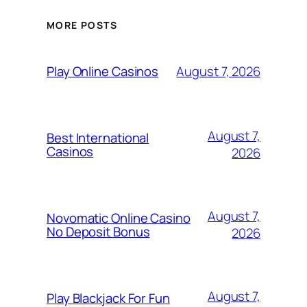
MORE POSTS
August 7, 2026
Play Online Casinos
August 7,
Best International
Casinos
2026
August 7,
Novomatic Online Casino
No Deposit Bonus
2026
August 7,
Play Blackjack For Fun