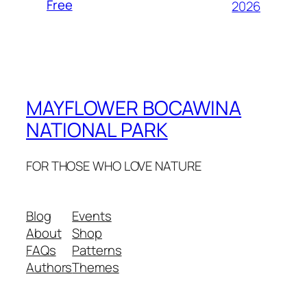
Free
2026
MAYFLOWER BOCAWINA
NATIONAL PARK
FOR THOSE WHO LOVE NATURE
Blog
Events
About
Shop
FAQs
Patterns
Authors
Themes