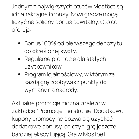
Jednym z największych atutów Mostbet są
ich atrakcyjne bonusy. Nowi gracze mogą
liczyć na solidny bonus powitalny. Oto co
oferują:
Bonus 100% od pierwszego depozytu
do określonej kwoty.
Regularne promocje dla stałych
użytkowników.
Program lojalnościowy, w którym za
każdą grę zdobywasz punkty do
wymiany na nagrody.
Aktualne promocje można znaleźć w
zakładce “Promocje” na stronie. Dodatkowo,
kupony promocyjne pozwalają uzyskać
dodatkowe bonusy, co czyni grę jeszcze
bardziej ekscytującą. Gra w Mostbet