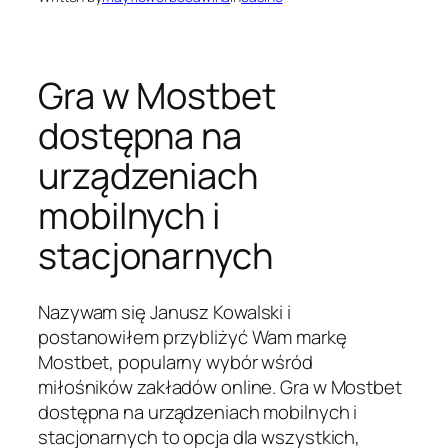
Gra w Mostbet
dostępna na
urządzeniach
mobilnych i
stacjonarnych
Nazywam się Janusz Kowalski i
postanowiłem przybliżyć Wam markę
Mostbet, popularny wybór wśród
miłośników zakładów online. Gra w Mostbet
dostępna na urządzeniach mobilnych i
stacjonarnych to opcja dla wszystkich,