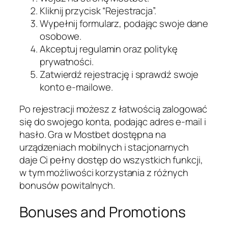
Kliknij przycisk “Rejestracja”.
Wypełnij formularz, podając swoje dane
osobowe.
Akceptuj regulamin oraz politykę
prywatności.
Zatwierdź rejestrację i sprawdź swoje
konto e-mailowe.
Po rejestracji możesz z łatwością zalogować
się do swojego konta, podając adres e-mail i
hasło. Gra w Mostbet dostępna na
urządzeniach mobilnych i stacjonarnych
daje Ci pełny dostęp do wszystkich funkcji,
w tym możliwości korzystania z różnych
bonusów powitalnych.
Bonuses and Promotions