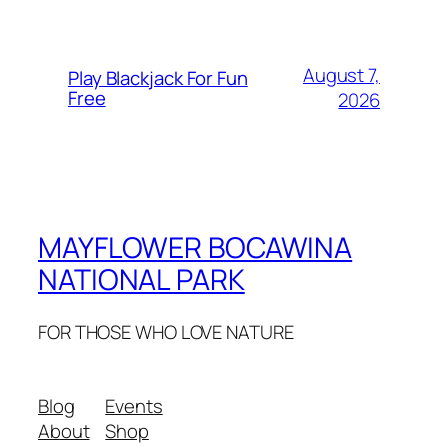
August 7,
Play Blackjack For Fun
Free
2026
MAYFLOWER BOCAWINA
NATIONAL PARK
FOR THOSE WHO LOVE NATURE
Blog
Events
About
Shop