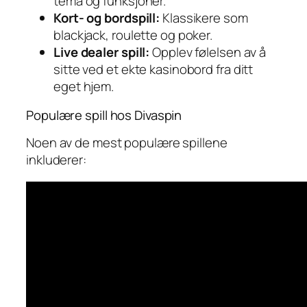
tema og funksjoner.
Kort- og bordspill:
Klassikere som
blackjack, roulette og poker.
Live dealer spill:
Opplev følelsen av å
sitte ved et ekte kasinobord fra ditt
eget hjem.
Populære spill hos Divaspin
Noen av de mest populære spillene
inkluderer: