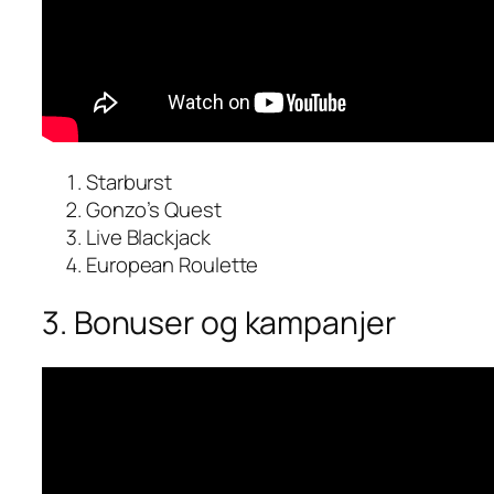
Starburst
Gonzo’s Quest
Live Blackjack
European Roulette
3. Bonuser og kampanjer