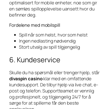
optimalisert for mobile enheter, noe som gir
en sømløs spillopplevelse uansett hvor du
befinner deg.
Fordelene med mobilspill
Spill når som helst, hvor som helst
Ingen nedlasting nødvendig
Stort utvalg av spill tilgjengelig
6. Kundeservice
Skulle du ha spørsmål eller trenger hjelp, står
divaspin casino
klar med en omfattende
kundesupport. De tilbyr hjelp via live chat, e-
post og telefon. Supportteamet er vennlig
og profesjonelt, og tilgjengelig 24/7 for å
sørge for at spillerne får den beste
opplevelsen.