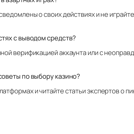
сведомлены о своих действиях и не играйте
стях с выводом средств?
чной верификацией аккаунта или с неопра
советы по выбору казино?
атформах и читайте статьи экспертов о пи