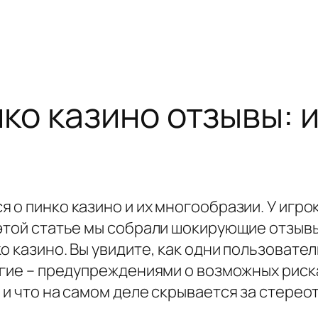
о казино отзывы: и
 о пинко казино и их многообразии. У игро
 этой статье мы собрали шокирующие отзыв
о казино. Вы увидите, как одни пользоват
угие – предупреждениями о возможных риск
 и что на самом деле скрывается за стереот