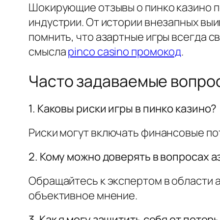
Шокирующие отзывы о пинко казино п
индустрии. От истории внезапных выи
помнить, что азартные игры всегда св
смысла
pinco casino промокод
.
Часто задаваемые вопро
1. Каковы риски игры в пинко казино?
Риски могут включать финансовые пот
2. Кому можно доверять в вопросах а
Обращайтесь к экспертом в области а
объективное мнение.
3. Как я могу защитить себя от потер