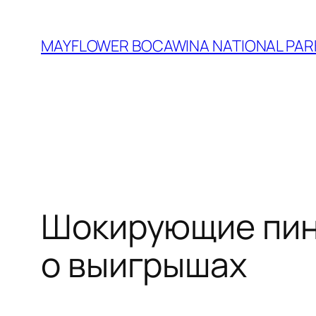
Skip
to
MAYFLOWER BOCAWINA NATIONAL PAR
content
Шокирующие пинк
о выигрышах