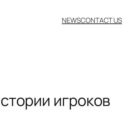
NEWS
CONTACT US
стории игроков