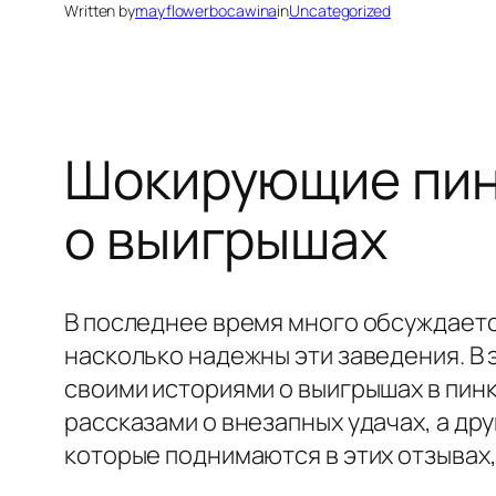
Written by
mayflowerbocawina
in
Uncategorized
Шокирующие пинк
о выигрышах
В последнее время много обсуждается
насколько надежны эти заведения. В
своими историями о выигрышах в пинк
рассказами о внезапных удачах, а др
которые поднимаются в этих отзывах,