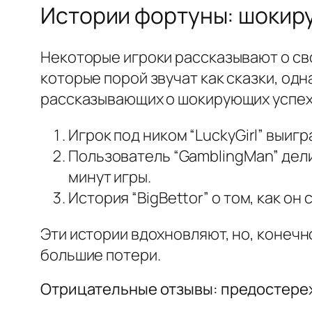
Истории фортуны: шокир
Некоторые игроки рассказывают о сво
которые порой звучат как сказки, од
рассказывающих о шокирующих успех
Игрок под ником “LuckyGirl” выигр
Пользователь “GamblingMan” делит
минут игры.
История “BigBettor” о том, как о
Эти истории вдохновляют, но, конечн
большие потери.
Отрицательные отзывы: предостереж