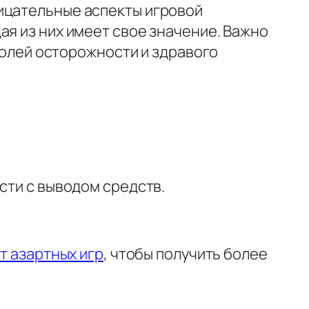
ицательные аспекты игровой
ая из них имеет свое значение. Важно
 долей осторожности и здравого
сти с выводом средств.
т азартных игр
, чтобы получить более