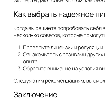
Эксперты дают советы о том, как без
Как выбрать надежное пи
Когда вы решаете попробовать себя в
несколько советов, которые помогут 
Проверьте лицензии и регуляции.
Ознакомьтесь с отзывами других 
опыта.
Обратите внимание на условия в
Следуя этим рекомендациям, вы смож
Заключение