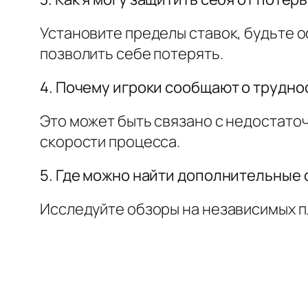
Установите пределы ставок, будьте о
позволить себе потерять.
4. Почему игроки сообщают о трудно
Это может быть связано с недостато
скорости процесса.
5. Где можно найти дополнительные 
Исследуйте обзоры на независимых пл