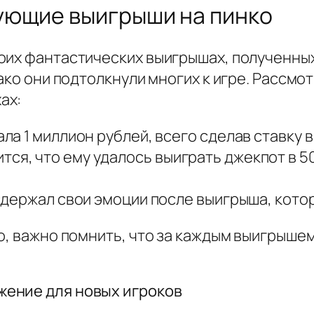
ующие выигрыши на пинко
их фантастических выигрышах, полученных 
нако они подтолкнули многих к игре. Рассм
ах:
ала 1 миллион рублей, всего сделав ставку в
ся, что ему удалось выиграть джекпот в 50
н сдержал свои эмоции после выигрыша, кото
о, важно помнить, что за каждым выигрышем
ение для новых игроков