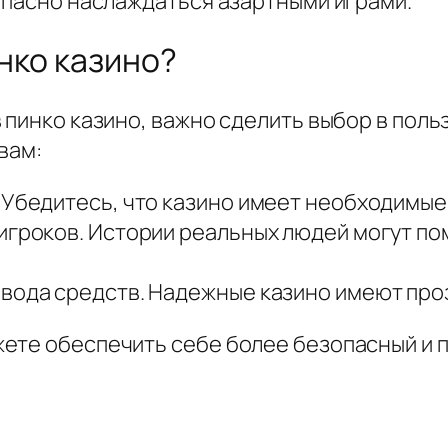
опасно наслаждаться азартными играми.
нко казино?
 пинко казино, важно сделить выбор в поль
вам:
 Убедитесь, что казино имеет необходимые
игроков. Истории реальных людей могут по
ывода средств. Надежные казино имеют про
ете обеспечить себе более безопасный и п