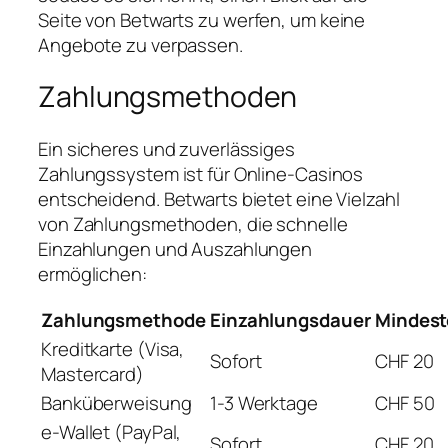
Seite von
Betwarts
zu werfen, um keine
Angebote zu verpassen.
Zahlungsmethoden
Ein sicheres und zuverlässiges
Zahlungssystem ist für Online-Casinos
entscheidend. Betwarts bietet eine Vielzahl
von Zahlungsmethoden, die schnelle
Einzahlungen und Auszahlungen
ermöglichen:
Zahlungsmethode
Einzahlungsdauer
Mindest
Kreditkarte (Visa,
Sofort
CHF 20
Mastercard)
Banküberweisung
1-3 Werktage
CHF 50
e-Wallet (PayPal,
Sofort
CHF 20