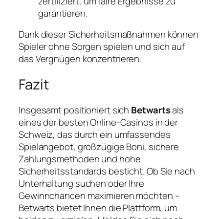
zertifiziert, um faire Ergebnisse zu
garantieren.
Dank dieser Sicherheitsmaßnahmen können
Spieler ohne Sorgen spielen und sich auf
das Vergnügen konzentrieren.
Fazit
Insgesamt positioniert sich
Betwarts
als
eines der besten Online-Casinos in der
Schweiz, das durch ein umfassendes
Spielangebot, großzügige Boni, sichere
Zahlungsmethoden und hohe
Sicherheitsstandards besticht. Ob Sie nach
Unterhaltung suchen oder Ihre
Gewinnchancen maximieren möchten –
Betwarts bietet Ihnen die Plattform, um