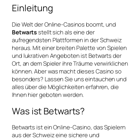
Einleitung
Die Welt der Online-Casinos boomt, und
Betwarts
stellt sich als eine der
aufregendsten Plattformen in der Schweiz
heraus. Mit einer breiten Palette von Spielen
und lukrativen Angeboten ist Betwarts der
Ort, an dem Spieler ihre Träume verwirklichen
können. Aber was macht dieses Casino so
besonders? Lassen Sie uns eintauchen und
alles über die Möglichkeiten erfahren, die
Ihnen hier geboten werden.
Was ist Betwarts?
Betwarts
ist ein Online-Casino, das Spielern
aus der Schweiz eine sichere und