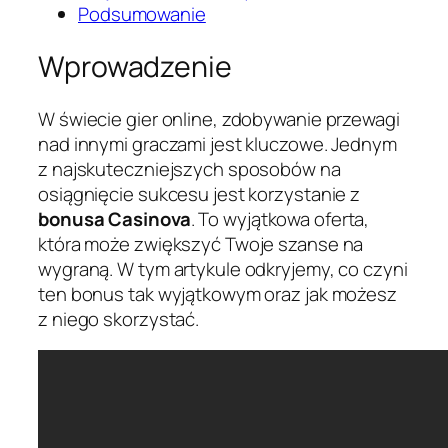
Podsumowanie
Wprowadzenie
W świecie gier online, zdobywanie przewagi
nad innymi graczami jest kluczowe. Jednym
z najskuteczniejszych sposobów na
osiągnięcie sukcesu jest korzystanie z
bonusa Casinova
. To wyjątkowa oferta,
która może zwiększyć Twoje szanse na
wygraną. W tym artykule odkryjemy, co czyni
ten bonus tak wyjątkowym oraz jak możesz
z niego skorzystać.