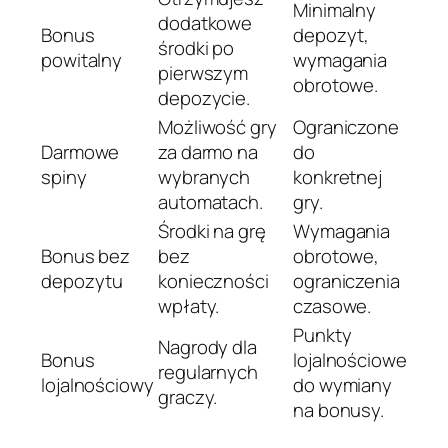
Minimalny
dodatkowe
Bonus
depozyt,
środki po
powitalny
wymagania
pierwszym
obrotowe.
depozycie.
Możliwość gry
Ograniczone
Darmowe
za darmo na
do
spiny
wybranych
konkretnej
automatach.
gry.
Środki na grę
Wymagania
Bonus bez
bez
obrotowe,
depozytu
konieczności
ograniczenia
wpłaty.
czasowe.
Punkty
Nagrody dla
Bonus
lojalnościowe
regularnych
lojalnościowy
do wymiany
graczy.
na bonusy.