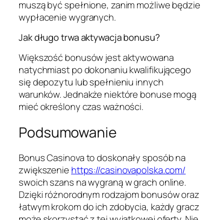
muszą być spełnione, zanim możliwe będzie
wypłacenie wygranych.
Jak długo trwa aktywacja bonusu?
Większość bonusów jest aktywowana
natychmiast po dokonaniu kwalifikującego
się depozytu lub spełnieniu innych
warunków. Jednakże niektóre bonuse mogą
mieć określony czas ważności.
Podsumowanie
Bonus Casinova to doskonały sposób na
zwiększenie
https://casinovapolska.com/
swoich szans na wygraną w grach online.
Dzięki różnorodnym rodzajom bonusów oraz
łatwym krokom do ich zdobycia, każdy gracz
może skorzystać z tej wyjątkowej oferty. Nie