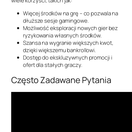
wiele korzyści, takich jak:
Więcej środków na grę – co pozwala na
dłuższe sesje gamingowe.
Możliwość eksploracji nowych gier bez
ryzykowania własnych środków.
Szansa na wygranie większych kwot,
dzięki większemu bankrollowi.
Dostęp do ekskluzywnych promocji i
ofert dla stałych graczy.
Często Zadawane Pytania