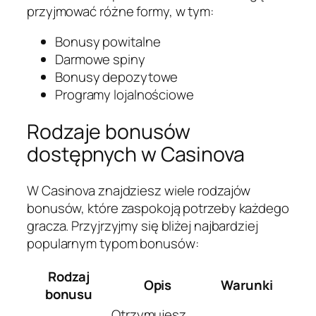
przyjmować różne formy, w tym:
Bonusy powitalne
Darmowe spiny
Bonusy depozytowe
Programy lojalnościowe
Rodzaje bonusów
dostępnych w Casinova
W Casinova znajdziesz wiele rodzajów
bonusów, które zaspokoją potrzeby każdego
gracza. Przyjrzyjmy się bliżej najbardziej
popularnym typom bonusów:
Rodzaj
Opis
Warunki
bonusu
Otrzymujesz