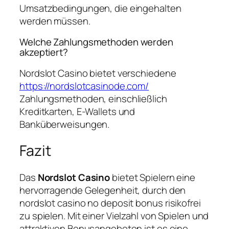
Umsatzbedingungen, die eingehalten
werden müssen.
Welche Zahlungsmethoden werden
akzeptiert?
Nordslot Casino bietet verschiedene
https://nordslotcasinode.com/
Zahlungsmethoden, einschließlich
Kreditkarten, E-Wallets und
Banküberweisungen.
Fazit
Das
Nordslot Casino
bietet Spielern eine
hervorragende Gelegenheit, durch den
nordslot casino no deposit bonus
risikofrei
zu spielen. Mit einer Vielzahl von Spielen und
attraktiven Bonusangeboten ist es eine