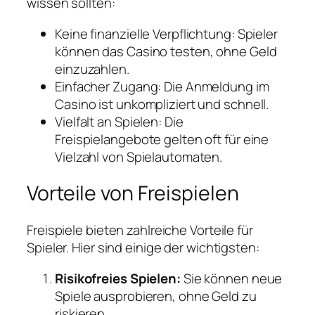
wissen sollten:
Keine finanzielle Verpflichtung: Spieler
können das Casino testen, ohne Geld
einzuzahlen.
Einfacher Zugang: Die Anmeldung im
Casino ist unkompliziert und schnell.
Vielfalt an Spielen: Die
Freispielangebote gelten oft für eine
Vielzahl von Spielautomaten.
Vorteile von Freispielen
Freispiele bieten zahlreiche Vorteile für
Spieler. Hier sind einige der wichtigsten:
Risikofreies Spielen:
Sie können neue
Spiele ausprobieren, ohne Geld zu
riskieren.