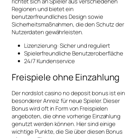
richtet sich an Spieler aus verschiedenen
Regionen und bietet ein
benutzerfreundliches Design sowie
Sicherheitsmaßnahmen, die den Schutz der
Nutzerdaten gewährleisten.
Lizenzierung: Sicher und reguliert
Spielerfreundliche Benutzeroberfläche
24/7 Kundenservice
Freispiele ohne Einzahlung
Der
nordslot casino no deposit bonus
ist ein
besonderer Anreiz für neue Spieler. Dieser
Bonus wird oft in Form von Freispielen
angeboten, die ohne vorherige Einzahlung
genutzt werden können. Hier sind einige
wichtige Punkte, die Sie über diesen Bonus