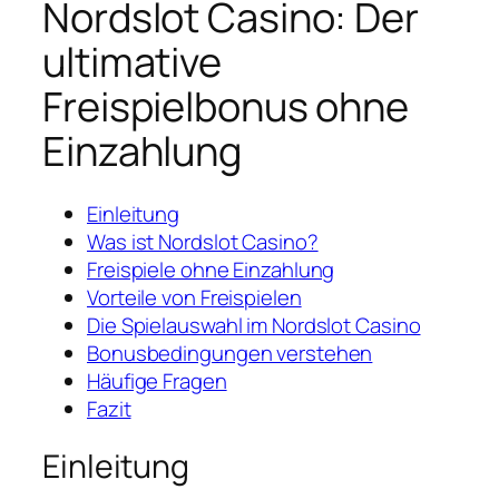
Nordslot Casino: Der
ultimative
Freispielbonus ohne
Einzahlung
Einleitung
Was ist Nordslot Casino?
Freispiele ohne Einzahlung
Vorteile von Freispielen
Die Spielauswahl im Nordslot Casino
Bonusbedingungen verstehen
Häufige Fragen
Fazit
Einleitung