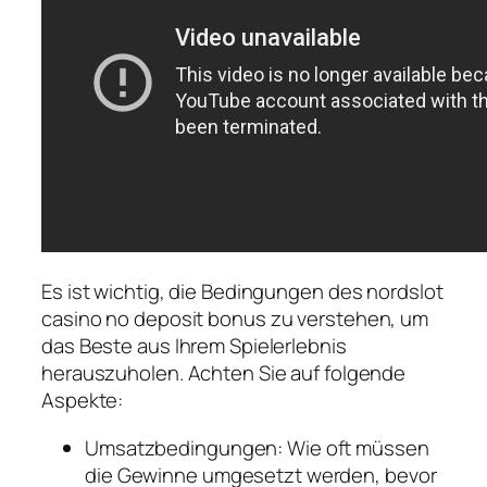
Es ist wichtig, die Bedingungen des
nordslot
casino no deposit bonus
zu verstehen, um
das Beste aus Ihrem Spielerlebnis
herauszuholen. Achten Sie auf folgende
Aspekte:
Umsatzbedingungen: Wie oft müssen
die Gewinne umgesetzt werden, bevor