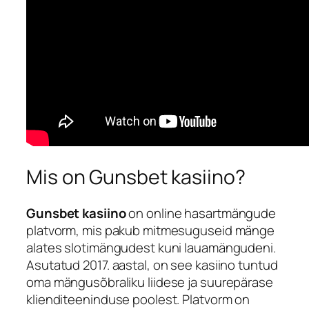
Mis on Gunsbet kasiino?
Gunsbet kasiino
on online hasartmängude
platvorm, mis pakub mitmesuguseid mänge
alates slotimängudest kuni lauamängudeni.
Asutatud 2017. aastal, on see kasiino tuntud
oma mängusõbraliku liidese ja suurepärase
klienditeeninduse poolest. Platvorm on