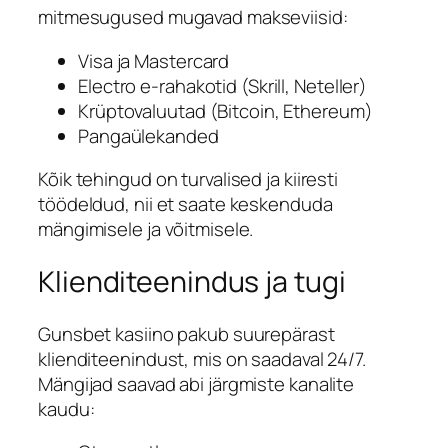
mitmesugused mugavad makseviisid:
Visa ja Mastercard
Electro e-rahakotid (Skrill, Neteller)
Krüptovaluutad (Bitcoin, Ethereum)
Pangaülekanded
Kõik tehingud on turvalised ja kiiresti
töödeldud, nii et saate keskenduda
mängimisele ja võitmisele.
Klienditeenindus ja tugi
Gunsbet kasiino pakub suurepärast
klienditeenindust, mis on saadaval 24/7.
Mängijad saavad abi järgmiste kanalite
kaudu: