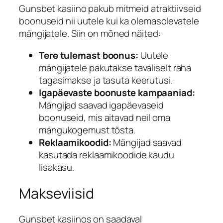
Gunsbet kasiino pakub mitmeid atraktiivseid
boonuseid nii uutele kui ka olemasolevatele
mängijatele. Siin on mõned näited:
Tere tulemast boonus:
Uutele
mängijatele pakutakse tavaliselt raha
tagasimakse ja tasuta keerutusi.
Igapäevaste boonuste kampaaniad:
Mängijad saavad igapäevaseid
boonuseid, mis aitavad neil oma
mängukogemust tõsta.
Reklaamikoodid:
Mängijad saavad
kasutada reklaamikoodide kaudu
lisakasu.
Makseviisid
Gunsbet kasiinos on saadaval