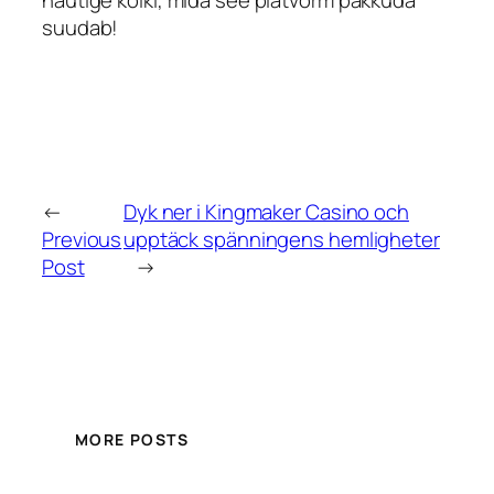
suudab!
←
Dyk ner i Kingmaker Casino och
Previous
upptäck spänningens hemligheter
Post
→
MORE POSTS