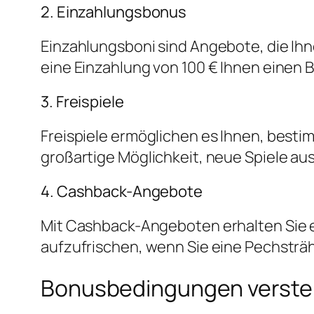
2. Einzahlungsbonus
Einzahlungsboni sind Angebote, die Ihn
eine Einzahlung von 100 € Ihnen einen 
3. Freispiele
Freispiele ermöglichen es Ihnen, besti
großartige Möglichkeit, neue Spiele a
4. Cashback-Angebote
Mit Cashback-Angeboten erhalten Sie ein
aufzufrischen, wenn Sie eine Pechsträ
Bonusbedingungen verst