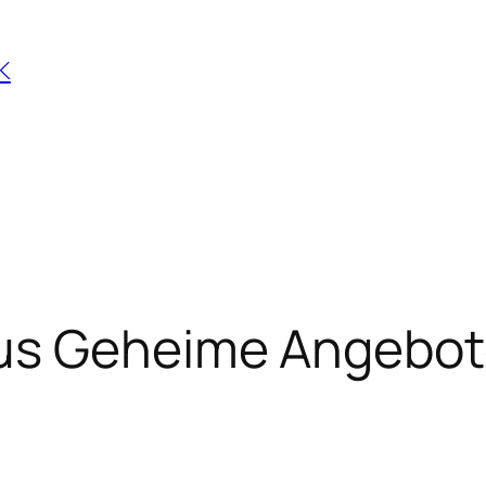
K
nus Geheime Angebo