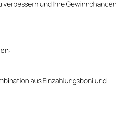
is zu verbessern und Ihre Gewinnchancen
nen:
Kombination aus Einzahlungsboni und