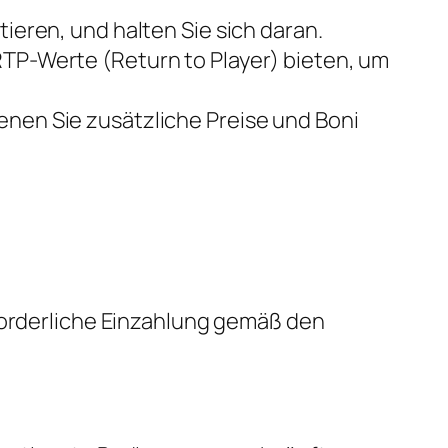
tieren, und halten Sie sich daran.
RTP-Werte (Return to Player) bieten, um
enen Sie zusätzliche Preise und Boni
rforderliche Einzahlung gemäß den