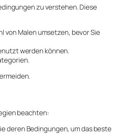
bedingungen zu verstehen. Diese
l von Malen umsetzen, bevor Sie
genutzt werden können.
ategorien.
vermeiden.
tegien beachten:
Sie deren Bedingungen, um das beste