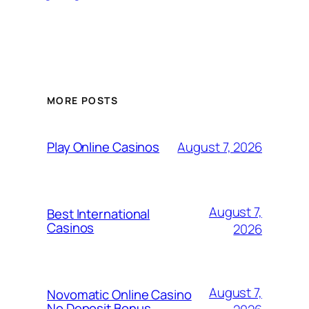
MORE POSTS
August 7, 2026
Play Online Casinos
August 7,
Best International
Casinos
2026
August 7,
Novomatic Online Casino
No Deposit Bonus