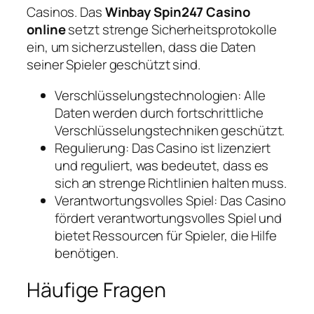
Casinos. Das
Winbay Spin247 Casino
online
setzt strenge Sicherheitsprotokolle
ein, um sicherzustellen, dass die Daten
seiner Spieler geschützt sind.
Verschlüsselungstechnologien: Alle
Daten werden durch fortschrittliche
Verschlüsselungstechniken geschützt.
Regulierung: Das Casino ist lizenziert
und reguliert, was bedeutet, dass es
sich an strenge Richtlinien halten muss.
Verantwortungsvolles Spiel: Das Casino
fördert verantwortungsvolles Spiel und
bietet Ressourcen für Spieler, die Hilfe
benötigen.
Häufige Fragen