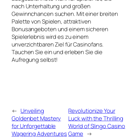
nach Unterhaltung und großen
Gewinnchancen suchen. Mit einer breiten
Palette von Spielen, attraktiven
Bonusangeboten und einem sicheren
Spielerlebnis wird es zu einem
unverzichtbaren Ziel für Casinofans.
Tauchen Sie ein und erleben Sie die
Aufregung selbst!
←
Unveiling
Revolutionize Your
Goldenbet Mastery
Luck with the Thrilling
for Unforgettable
World of Slingo Casino
Wagering Adventures
Game
→