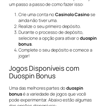
um passo a passo de como fazer isso:
Crie uma conta no
Casinolo Casino
se
ainda não tiver uma.
Realize o seu primeiro depósito.
Durante o processo de depósito,
selecione a opção para ativar o
duospin
bonus
.
Complete o seu depósito e comece a
jogar!
Jogos Disponíveis com
Duospin Bonus
Uma das melhores partes do
duospin
bonus
é a variedade de jogos que você
pode experimentar. Abaixo estão algumas
das opções disponíveis: