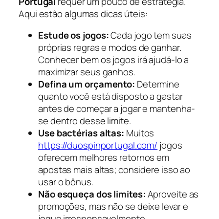
Portugal
requer um pouco de estratégia.
Aqui estão algumas dicas úteis:
Estude os jogos:
Cada jogo tem suas
próprias regras e modos de ganhar.
Conhecer bem os jogos irá ajudá-lo a
maximizar seus ganhos.
Defina um orçamento:
Determine
quanto você está disposto a gastar
antes de começar a jogar e mantenha-
se dentro desse limite.
Use bactérias altas:
Muitos
https://duospinportugal.com/
jogos
oferecem melhores retornos em
apostas mais altas; considere isso ao
usar o bônus.
Não esqueça dos limites:
Aproveite as
promoções, mas não se deixe levar e
jogue irresponsavelmente.