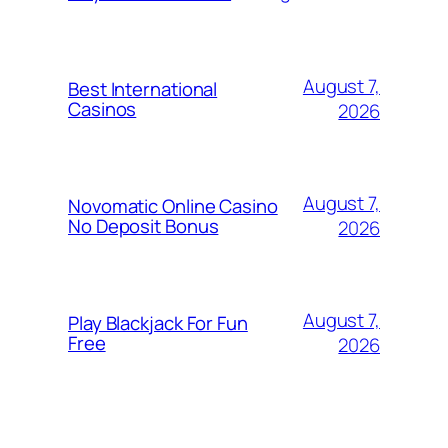
August 7,
Best International
Casinos
2026
August 7,
Novomatic Online Casino
No Deposit Bonus
2026
August 7,
Play Blackjack For Fun
Free
2026