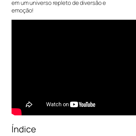
em um universo repleto de diversão e
emoção!
Índice