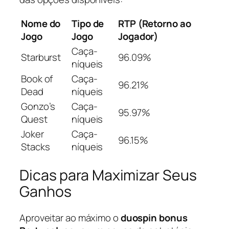
Nome do
Tipo de
RTP (Retorno ao
Jogo
Jogo
Jogador)
Caça-
Starburst
96.09%
níqueis
Book of
Caça-
96.21%
Dead
níqueis
Gonzo’s
Caça-
95.97%
Quest
níqueis
Joker
Caça-
96.15%
Stacks
níqueis
Dicas para Maximizar Seus
Ganhos
Aproveitar ao máximo o
duospin bonus